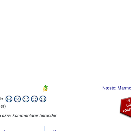
Næste: Marmo
ide
er)
g skriv kommentarer herunder
.