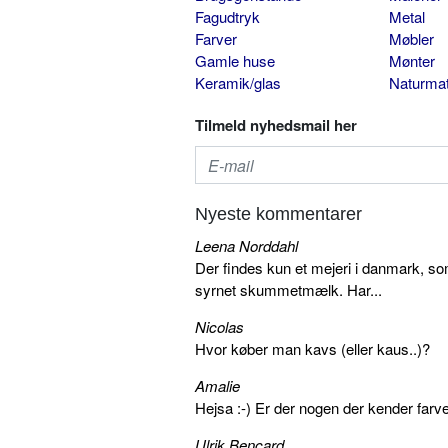
Fagudtryk
Metal
Farver
Møbler
Gamle huse
Mønter
Keramik/glas
Naturmat
Tilmeld nyhedsmail her
Nyeste kommentarer
Leena Norddahl
Der findes kun et mejeri i danmark, 
syrnet skummetmælk. Har...
Nicolas
Hvor køber man kavs (eller kaus..)?
Amalie
Hejsa :-) Er der nogen der kender farv
Ulrik Bencard