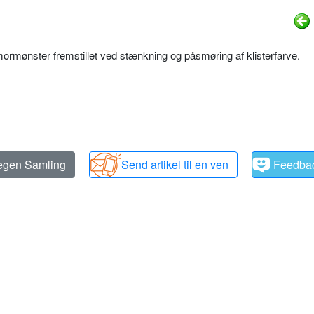
ormønster fremstillet ved stænkning og påsmøring af klisterfarve.
 egen Samling
Send artikel til en ven
Feedba