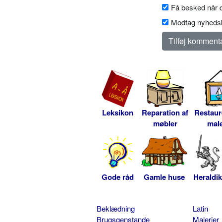
Få besked når d
Modtag nyhedsb
Leksikon
Reparation af
Restaur
møbler
male
Gode råd
Gamle huse
Heraldik
Beklædning
Latin
Brugsgenstande
Malerier