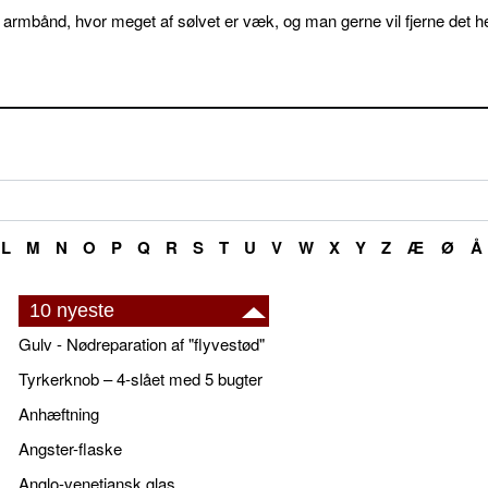
 armbånd, hvor meget af sølvet er væk, og man gerne vil fjerne det he
L
M
N
O
P
Q
R
S
T
U
V
W
X
Y
Z
Æ
Ø
Å
10 nyeste
Gulv - Nødreparation af "flyvestød"
Tyrkerknob – 4-slået med 5 bugter
Anhæftning
Angster-flaske
Anglo-venetiansk glas