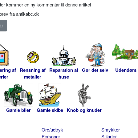
er kommer en ny kommentar til denne artikel
rev fra antikabc.dk
ering af
Rensning af
Reparation af
Gør det selv
Udendørs
rier
metaller
huse
Gamle biler
Gamle skibe
Knob og knuder
Ord/udtryk
Smykker
Personer
Stilarter