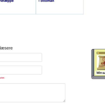
nnetæppe
• ottoman
læsere
sitet.