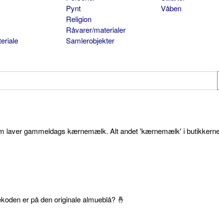
Pynt
Våben
Religion
Råvarer/materialer
eriale
Samlerobjekter
som laver gammeldags kærnemælk. Alt andet 'kærnemælk' i butikkerne
ekoden er på den originale almueblå? 🤞