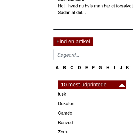
Hej - hvad nu hvis man har et forsølvet
Sådan at det...
Find en artikel
A
B
C
D
E
F
G
H
I
J
K
10 mest udprintede
fusk
Dukaton
Camée
Benved
Zeus