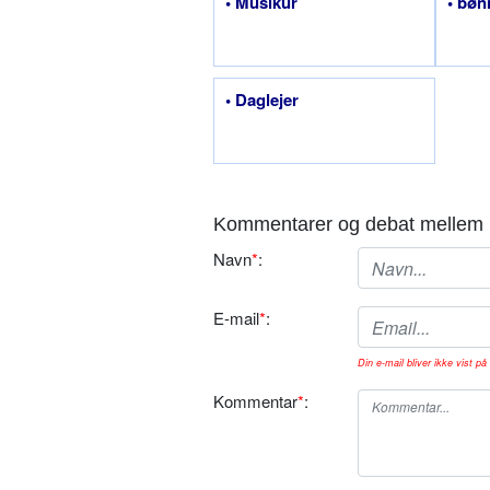
• Musikur
• bø
• Daglejer
Kommentarer og debat mellem 
Navn
*
:
E-mail
*
:
Din e-mail bliver ikke vist på 
Kommentar
*
: