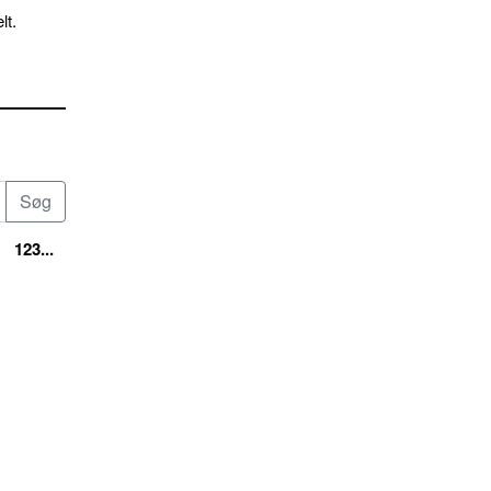
lt.
123...