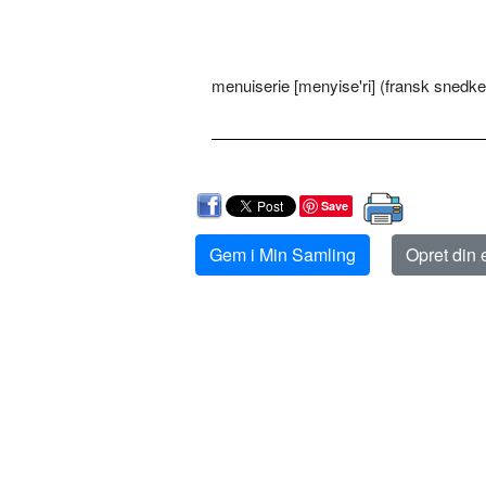
menuiserie [menyise'ri] (fransk snedke
Save
Gem i Min Samling
Opret din