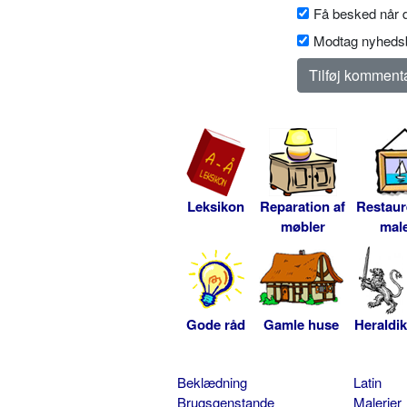
Få besked når d
Modtag nyhedsb
Leksikon
Reparation af
Restaur
møbler
male
Gode råd
Gamle huse
Heraldik
Beklædning
Latin
Brugsgenstande
Malerier