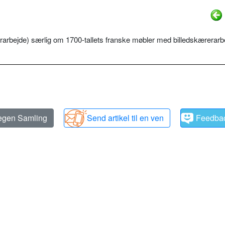
rarbejde) særlig om 1700-tallets franske møbler med billedskærerarb
 egen Samling
Send artikel til en ven
Feedba