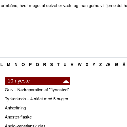
 armbånd, hvor meget af sølvet er væk, og man gerne vil fjerne det he
L
M
N
O
P
Q
R
S
T
U
V
W
X
Y
Z
Æ
Ø
Å
10 nyeste
Gulv - Nødreparation af "flyvestød"
Tyrkerknob – 4-slået med 5 bugter
Anhæftning
Angster-flaske
Anglo-venetiansk glas