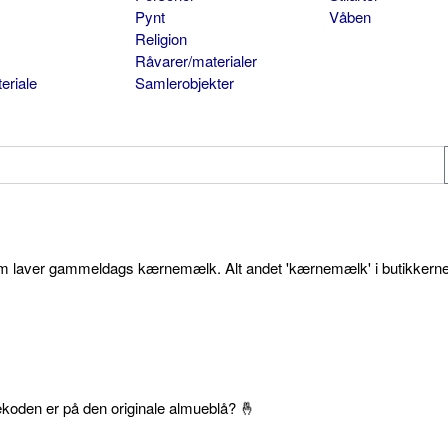
Pynt
Våben
Religion
Råvarer/materialer
eriale
Samlerobjekter
som laver gammeldags kærnemælk. Alt andet 'kærnemælk' i butikkerne
ekoden er på den originale almueblå? 🤞