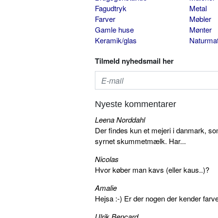
Fagudtryk
Metal
Farver
Møbler
Gamle huse
Mønter
Keramik/glas
Naturmat
Tilmeld nyhedsmail her
Nyeste kommentarer
Leena Norddahl
Der findes kun et mejeri i danmark, 
syrnet skummetmælk. Har...
Nicolas
Hvor køber man kavs (eller kaus..)?
Amalie
Hejsa :-) Er der nogen der kender farv
Ulrik Bencard