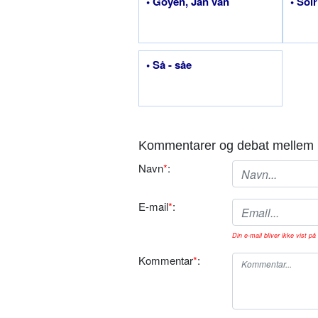
• Goyen, Jan van
• Sol
• Så - såe
Kommentarer og debat mellem 
Navn
*
:
E-mail
*
:
Din e-mail bliver ikke vist på 
Kommentar
*
: