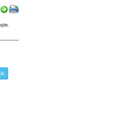
ejde.
ck