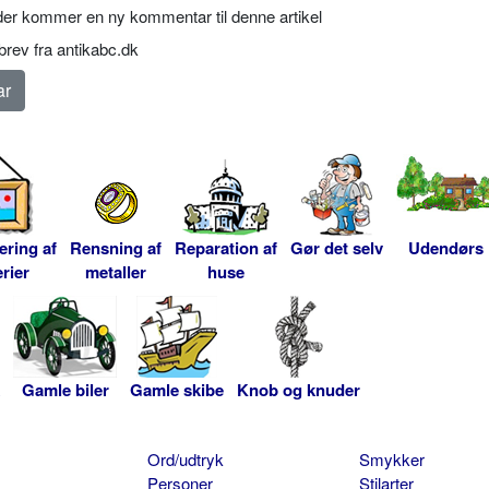
er kommer en ny kommentar til denne artikel
rev fra antikabc.dk
ering af
Rensning af
Reparation af
Gør det selv
Udendørs
rier
metaller
huse
Gamle biler
Gamle skibe
Knob og knuder
Ord/udtryk
Smykker
Personer
Stilarter