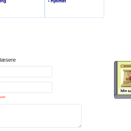
ring
• Hjelmet
læsere
sitet.