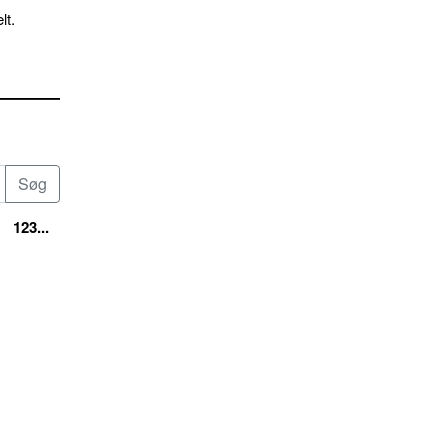
lt.
123...