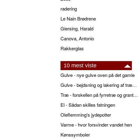
radering
Le Nain Brødrene
Giersing, Harald
Canova, Antonio
Rakkerglas
10 mest viste
Gulve - nye gulve oven på det gamle
Gulve - bejdsning og lakering af trægulve
Træ - forskellen på fyrretræ og grantræ
El - Sådan skilles fatningen
Oleflemming's jydepotter
Varme - hvor forsvinder vandet hen
Kønssymboler