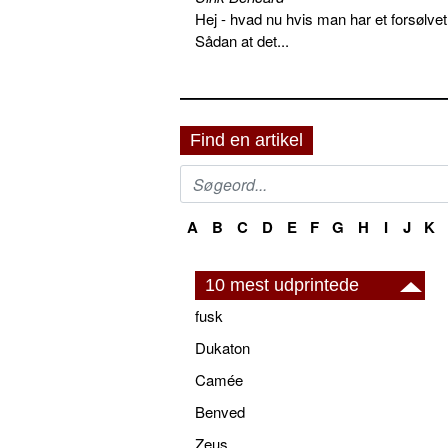
Hej - hvad nu hvis man har et forsølvet
Sådan at det...
Find en artikel
A
B
C
D
E
F
G
H
I
J
K
10 mest udprintede
fusk
Dukaton
Camée
Benved
Zeus