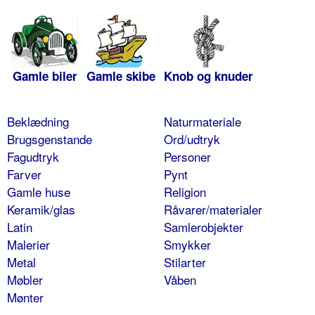
Gamle biler
Gamle skibe
Knob og knuder
Beklædning
Naturmateriale
Brugsgenstande
Ord/udtryk
Fagudtryk
Personer
Farver
Pynt
Gamle huse
Religion
Keramik/glas
Råvarer/materialer
Latin
Samlerobjekter
Malerier
Smykker
Metal
Stilarter
Møbler
Våben
Mønter