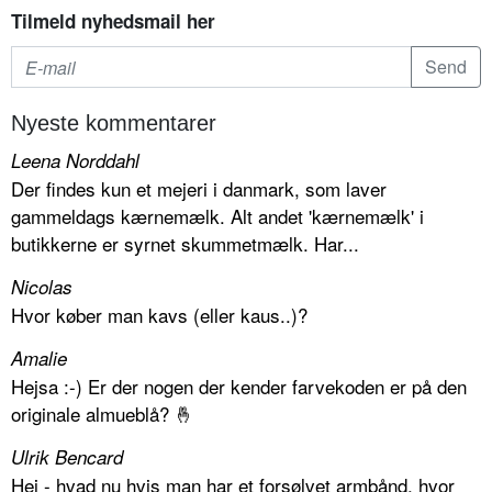
Tilmeld nyhedsmail her
Nyeste kommentarer
Leena Norddahl
Der findes kun et mejeri i danmark, som laver
gammeldags kærnemælk. Alt andet 'kærnemælk' i
butikkerne er syrnet skummetmælk. Har...
Nicolas
Hvor køber man kavs (eller kaus..)?
Amalie
Hejsa :-) Er der nogen der kender farvekoden er på den
originale almueblå? 🤞
Ulrik Bencard
Hej - hvad nu hvis man har et forsølvet armbånd, hvor