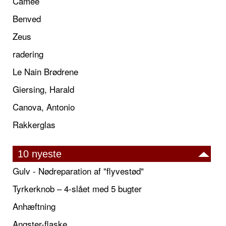
Camée
Benved
Zeus
radering
Le Nain Brødrene
Giersing, Harald
Canova, Antonio
Rakkerglas
10 nyeste
Gulv - Nødreparation af "flyvestød"
Tyrkerknob – 4-slået med 5 bugter
Anhæftning
Angster-flaske