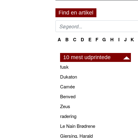
Find en artikel
A
B
C
D
E
F
G
H
I
J
K
10 mest udprintede
fusk
Dukaton
Camée
Benved
Zeus
radering
Le Nain Brødrene
Giersing, Harald