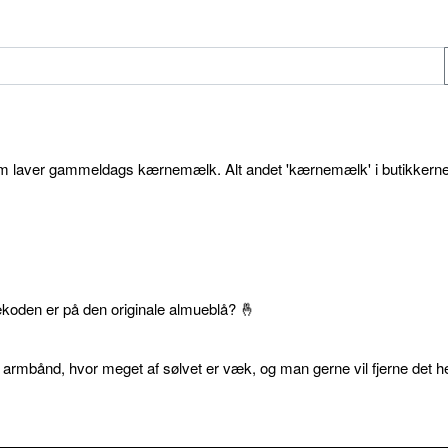
som laver gammeldags kærnemælk. Alt andet 'kærnemælk' i butikkerne
ekoden er på den originale almueblå? 🤞
 armbånd, hvor meget af sølvet er væk, og man gerne vil fjerne det he