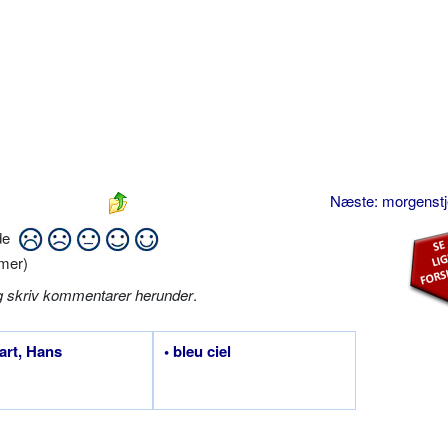
Næste: morgenst
ide
mer)
g skriv kommentarer herunder
.
art, Hans
• bleu ciel