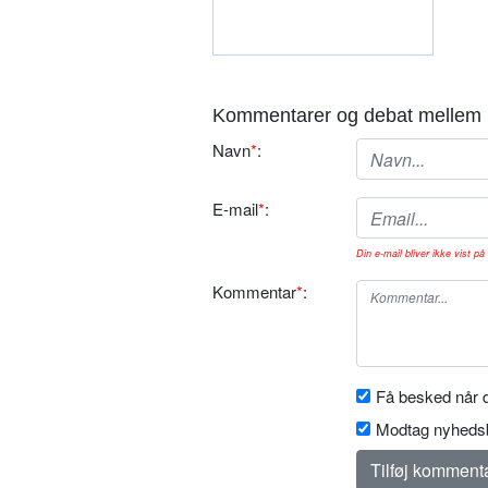
Kommentarer og debat mellem 
Navn
*
:
E-mail
*
:
Din e-mail bliver ikke vist på 
Kommentar
*
:
Få besked når d
Modtag nyhedsb