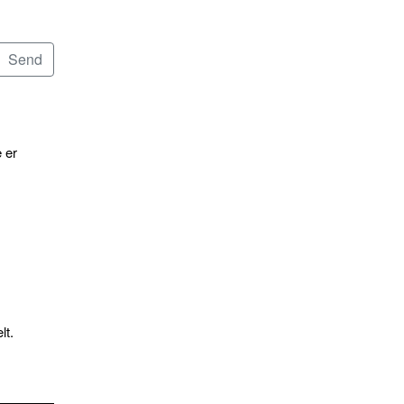
 er
lt.