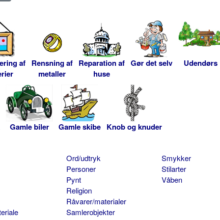
ering af
Rensning af
Reparation af
Gør det selv
Udendørs
rier
metaller
huse
Gamle biler
Gamle skibe
Knob og knuder
Ord/udtryk
Smykker
Personer
Stilarter
Pynt
Våben
Religion
Råvarer/materialer
eriale
Samlerobjekter