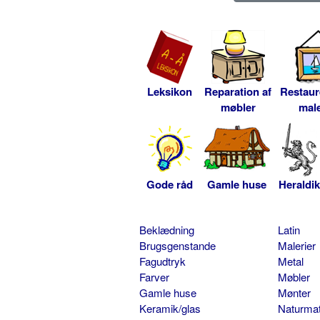
Leksikon
Reparation af
Restaur
møbler
male
Gode råd
Gamle huse
Heraldik
Beklædning
Latin
Brugsgenstande
Malerier
Fagudtryk
Metal
Farver
Møbler
Gamle huse
Mønter
Keramik/glas
Naturmat