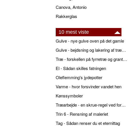
Canova, Antonio
Rakkerglas
10 mest viste
Gulve - nye gulve oven på det gamle
Gulve - bejdsning og lakering af trægulve
Træ - forskellen på fyrretræ og grantræ
El - Sådan skilles fatningen
Oleflemming's jydepotter
Varme - hvor forsvinder vandet hen
Kønssymboler
Træarbejde - en skrue-regel ved forboring
Trin 6 - Rensning af maleriet
Tag - Sådan renser du et eternittag