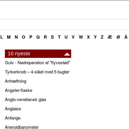
L
M
N
O
P
Q
R
S
T
U
V
W
X
Y
Z
Æ
Ø
Å
10 nyeste
Gulv - Nødreparation af "flyvestød"
Tyrkerknob – 4-slået med 5 bugter
Anhæftning
Angster-flaske
Anglo-venetiansk glas
Anglaise
Anfange
Aneroidbarometer