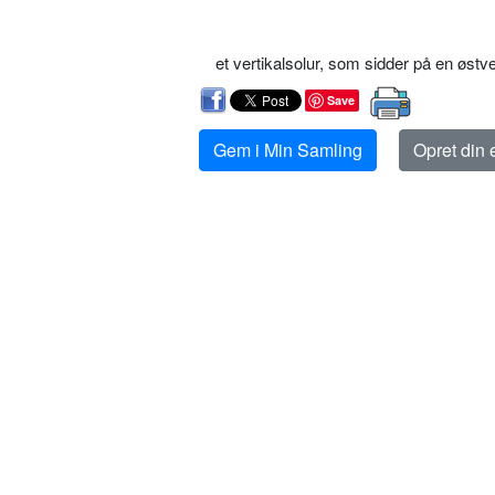
et vertikalsolur, som sidder på en østv
Save
Gem i Min Samling
Opret din