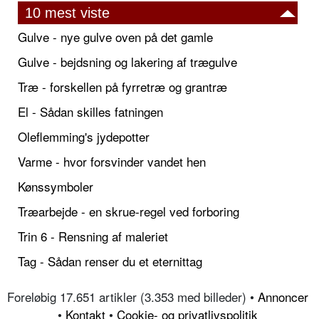
10 mest viste
Gulve - nye gulve oven på det gamle
Gulve - bejdsning og lakering af trægulve
Træ - forskellen på fyrretræ og grantræ
El - Sådan skilles fatningen
Oleflemming's jydepotter
Varme - hvor forsvinder vandet hen
Kønssymboler
Træarbejde - en skrue-regel ved forboring
Trin 6 - Rensning af maleriet
Tag - Sådan renser du et eternittag
Foreløbig 17.651 artikler (3.353 med billeder) •
Annoncer
•
Kontakt
•
Cookie- og privatlivspolitik