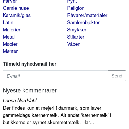
Farver
Pynt
Gamle huse
Religion
Keramik/glas
Råvarer/materialer
Latin
Samlerobjekter
Malerier
Smykker
Metal
Stilarter
Møbler
Våben
Mønter
Tilmeld nyhedsmail her
Nyeste kommentarer
Leena Norddahl
Der findes kun et mejeri i danmark, som laver
gammeldags kærnemælk. Alt andet 'kærnemælk' i
butikkerne er syrnet skummetmælk. Har...