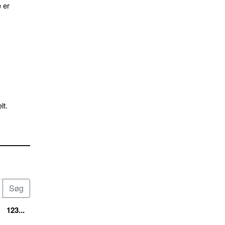
 er
lt.
123...