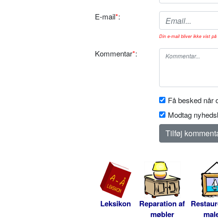
E-mail
*
:
Din e-mail bliver ikke vist på 
Kommentar
*
:
Få besked når d
Modtag nyhedsb
Leksikon
Reparation af
Restaur
møbler
male