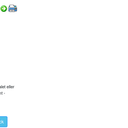
et eller
t -
ck