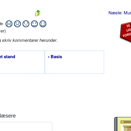
Næste: Mu
ide
er)
g skriv kommentarer herunder
.
et stand
• Basis
læsere