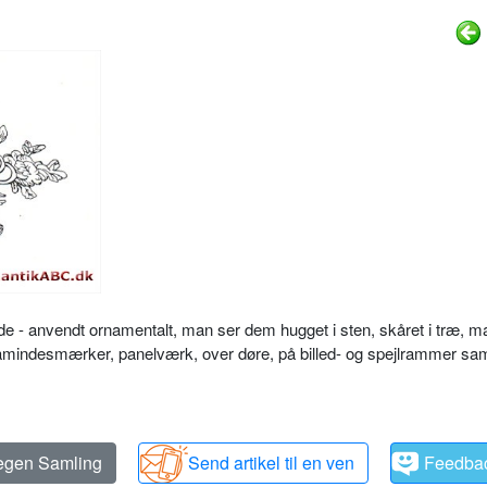
e - anvendt ornamentalt, man ser dem hugget i sten, skåret i træ, mal
åmindesmærker, panelværk, over døre, på billed- og spejlrammer sam
 egen Samling
Send artikel til en ven
Feedba