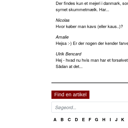
Der findes kun et mejeri i danmark, 
syrnet skummetmælk. Har...
Nicolas
Hvor køber man kavs (eller kaus..)?
Amalie
Hejsa :-) Er der nogen der kender farv
Ulrik Bencard
Hej - hvad nu hvis man har et forsølvet
Sådan at det...
Find en artikel
A
B
C
D
E
F
G
H
I
J
K