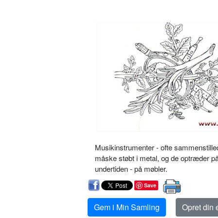
Musikinstrumenter - ofte sammenstilled
måske støbt i metal, og de optræder p
undertiden - på møbler.
Save
Gem i Min Samling
Opret din