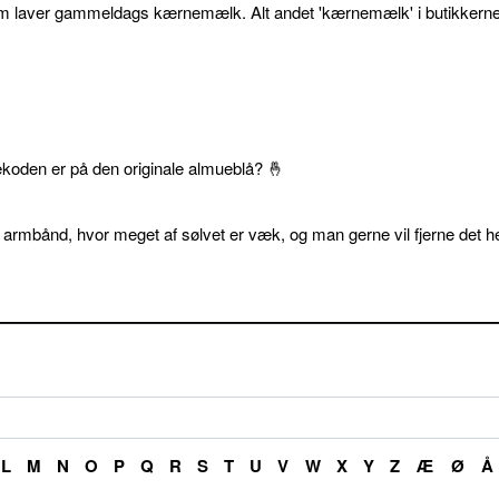
som laver gammeldags kærnemælk. Alt andet 'kærnemælk' i butikkerne
ekoden er på den originale almueblå? 🤞
 armbånd, hvor meget af sølvet er væk, og man gerne vil fjerne det he
L
M
N
O
P
Q
R
S
T
U
V
W
X
Y
Z
Æ
Ø
Å