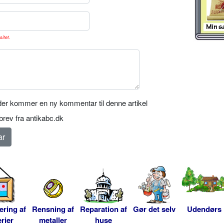
sitet.
er kommer en ny kommentar til denne artikel
rev fra antikabc.dk
ering af
Rensning af
Reparation af
Gør det selv
Udendørs
rier
metaller
huse