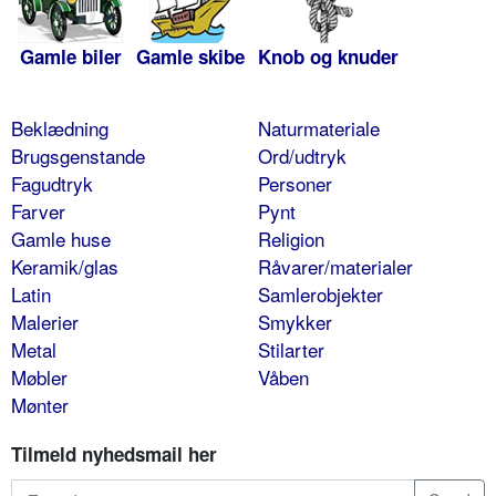
Gamle biler
Gamle skibe
Knob og knuder
Beklædning
Naturmateriale
Brugsgenstande
Ord/udtryk
Fagudtryk
Personer
Farver
Pynt
Gamle huse
Religion
Keramik/glas
Råvarer/materialer
Latin
Samlerobjekter
Malerier
Smykker
Metal
Stilarter
Møbler
Våben
Mønter
Tilmeld nyhedsmail her