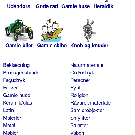
Udendørs
Gode råd
Gamle huse
Heraldik
Gamle biler
Gamle skibe
Knob og knuder
Beklædning
Naturmateriale
Brugsgenstande
Ord/udtryk
Fagudtryk
Personer
Farver
Pynt
Gamle huse
Religion
Keramik/glas
Råvarer/materialer
Latin
Samlerobjekter
Malerier
Smykker
Metal
Stilarter
Møbler
Våben