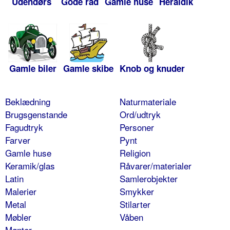
Udendørs
Gode råd
Gamle huse
Heraldik
Gamle biler
Gamle skibe
Knob og knuder
Beklædning
Naturmateriale
Brugsgenstande
Ord/udtryk
Fagudtryk
Personer
Farver
Pynt
Gamle huse
Religion
Keramik/glas
Råvarer/materialer
Latin
Samlerobjekter
Malerier
Smykker
Metal
Stilarter
Møbler
Våben
Mønter