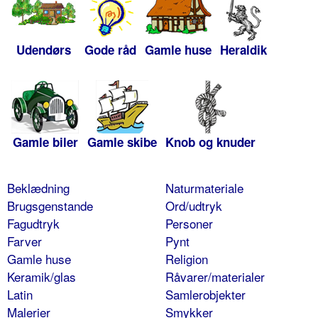
Udendørs
Gode råd
Gamle huse
Heraldik
Gamle biler
Gamle skibe
Knob og knuder
Beklædning
Naturmateriale
Brugsgenstande
Ord/udtryk
Fagudtryk
Personer
Farver
Pynt
Gamle huse
Religion
Keramik/glas
Råvarer/materialer
Latin
Samlerobjekter
Malerier
Smykker