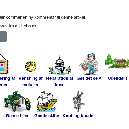
er kommer en ny kommentar til denne artikel
rev fra antikabc.dk
ering af
Rensning af
Reparation af
Gør det selv
Udendørs
rier
metaller
huse
Gamle biler
Gamle skibe
Knob og knuder