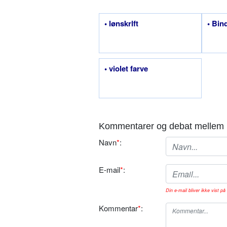
• lønskrlft
• Bin
• violet farve
Kommentarer og debat mellem 
Navn
*
:
E-mail
*
:
Din e-mail bliver ikke vist på 
Kommentar
*
: