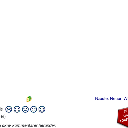
Næste: Neuen W
ide
er)
g skriv kommentarer herunder
.