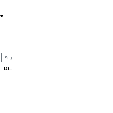
lt.
123...