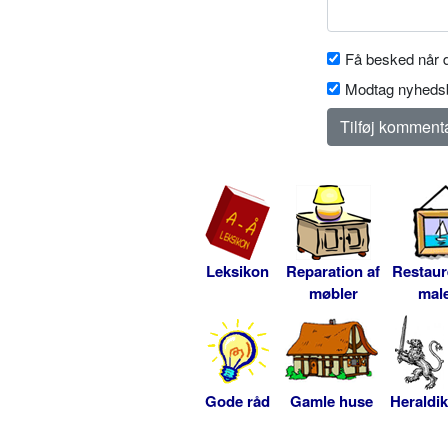
Få besked når d
Modtag nyhedsb
Leksikon
Reparation af
Restaur
møbler
male
Gode råd
Gamle huse
Heraldik