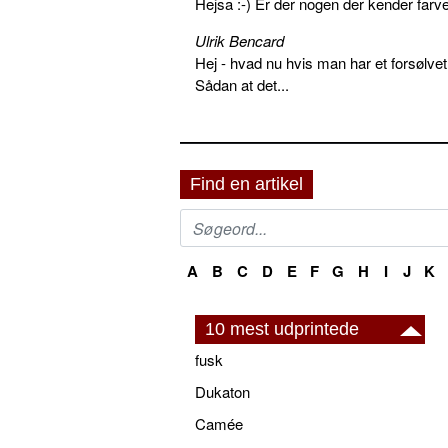
Hejsa :-) Er der nogen der kender farv
Ulrik Bencard
Hej - hvad nu hvis man har et forsølvet
Sådan at det...
Find en artikel
A
B
C
D
E
F
G
H
I
J
K
10 mest udprintede
fusk
Dukaton
Camée