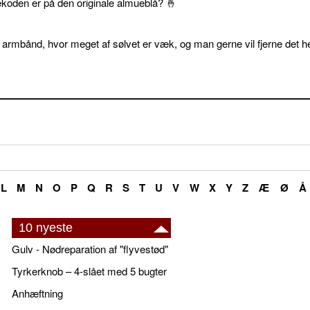
ekoden er på den originale almueblå? 🤞
 armbånd, hvor meget af sølvet er væk, og man gerne vil fjerne det he
L
M
N
O
P
Q
R
S
T
U
V
W
X
Y
Z
Æ
Ø
Å
10 nyeste
Gulv - Nødreparation af "flyvestød"
Tyrkerknob – 4-slået med 5 bugter
Anhæftning