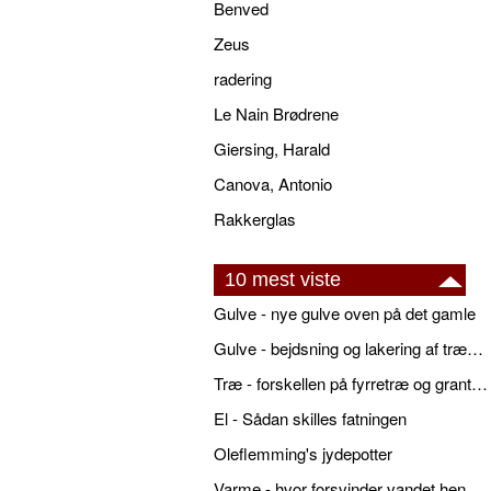
Benved
Zeus
radering
Le Nain Brødrene
Giersing, Harald
Canova, Antonio
Rakkerglas
10 mest viste
Gulve - nye gulve oven på det gamle
Gulve - bejdsning og lakering af trægulve
Træ - forskellen på fyrretræ og grantræ
El - Sådan skilles fatningen
Oleflemming's jydepotter
Varme - hvor forsvinder vandet hen