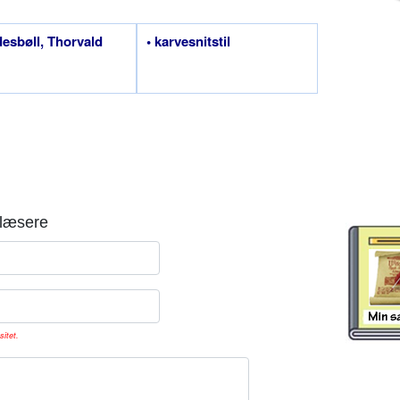
desbøll, Thorvald
• karvesnitstil
læsere
sitet.