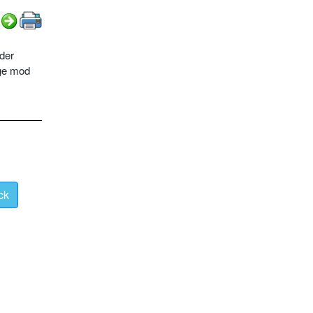
 der
age mod
ck