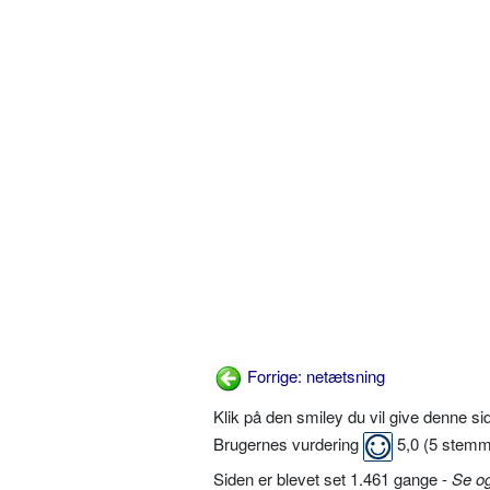
Forrige: netætsning
Klik på den smiley du vil give denne s
Brugernes vurdering
5,0
(
5
stemm
Siden er blevet set 1.461 gange -
Se o