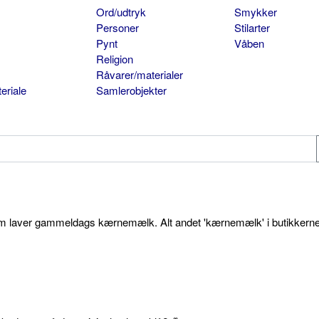
Ord/udtryk
Smykker
Personer
Stilarter
Pynt
Våben
Religion
Råvarer/materialer
eriale
Samlerobjekter
som laver gammeldags kærnemælk. Alt andet 'kærnemælk' i butikkerne