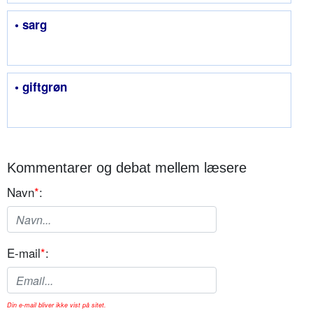
• sarg
• giftgrøn
Kommentarer og debat mellem læsere
Navn
*
:
E-mail
*
:
Din e-mail bliver ikke vist på sitet.