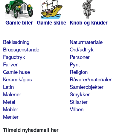
Gamle biler
Gamle skibe
Knob og knuder
Beklædning
Naturmateriale
Brugsgenstande
Ord/udtryk
Fagudtryk
Personer
Farver
Pynt
Gamle huse
Religion
Keramik/glas
Råvarer/materialer
Latin
Samlerobjekter
Malerier
Smykker
Metal
Stilarter
Møbler
Våben
Mønter
Tilmeld nyhedsmail her