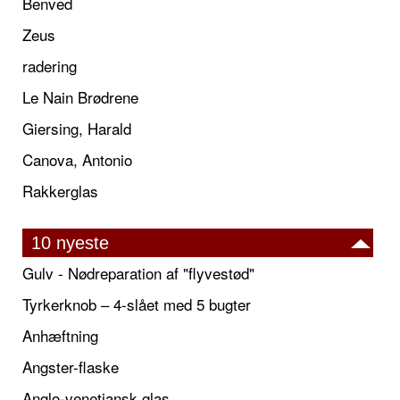
Benved
Zeus
radering
Le Nain Brødrene
Giersing, Harald
Canova, Antonio
Rakkerglas
10 nyeste
Gulv - Nødreparation af "flyvestød"
Tyrkerknob – 4-slået med 5 bugter
Anhæftning
Angster-flaske
Anglo-venetiansk glas