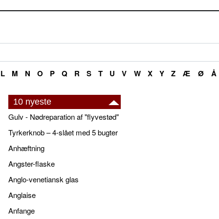
L
M
N
O
P
Q
R
S
T
U
V
W
X
Y
Z
Æ
Ø
Å
10 nyeste
Gulv - Nødreparation af "flyvestød"
Tyrkerknob – 4-slået med 5 bugter
Anhæftning
Angster-flaske
Anglo-venetiansk glas
Anglaise
Anfange