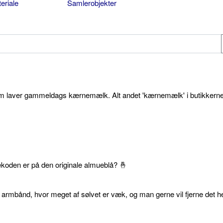
eriale
Samlerobjekter
som laver gammeldags kærnemælk. Alt andet 'kærnemælk' i butikkerne
ekoden er på den originale almueblå? 🤞
 armbånd, hvor meget af sølvet er væk, og man gerne vil fjerne det he