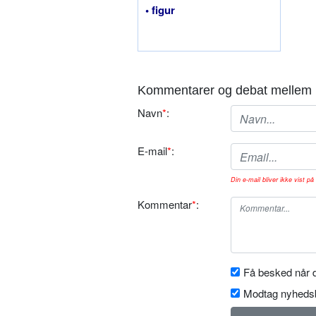
• figur
Kommentarer og debat mellem 
Navn
*
:
E-mail
*
:
Din e-mail bliver ikke vist på 
Kommentar
*
:
Få besked når d
Modtag nyhedsb