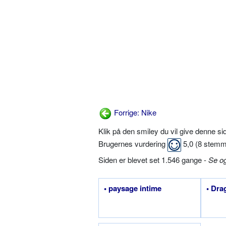
Forrige: Nike
Klik på den smiley du vil give denne s
Brugernes vurdering
5,0
(
8
stemm
Siden er blevet set 1.546 gange -
Se o
• paysage intime
• Dra