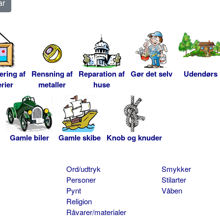
ering af
Rensning af
Reparation af
Gør det selv
Udendørs
rier
metaller
huse
Gamle biler
Gamle skibe
Knob og knuder
Ord/udtryk
Smykker
Personer
Stilarter
Pynt
Våben
Religion
Råvarer/materialer