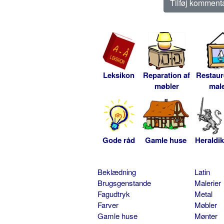
Leksikon
Reparation af
Restaur
møbler
male
Gode råd
Gamle huse
Heraldik
Beklædning
Latin
Brugsgenstande
Malerier
Fagudtryk
Metal
Farver
Møbler
Gamle huse
Mønter