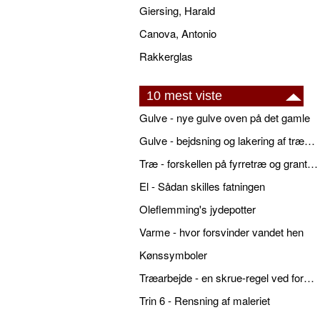
Giersing, Harald
Canova, Antonio
Rakkerglas
10 mest viste
Gulve - nye gulve oven på det gamle
Gulve - bejdsning og lakering af trægulve
Træ - forskellen på fyrretræ og grantræ
El - Sådan skilles fatningen
Oleflemming's jydepotter
Varme - hvor forsvinder vandet hen
Kønssymboler
Træarbejde - en skrue-regel ved forboring
Trin 6 - Rensning af maleriet