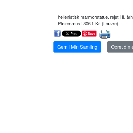
hellenistisk marmorstatue, rejst i II. å
Ptolemæus i 306 f. Kr. (Louvre).
Save
Gem i Min Samling
Opret din