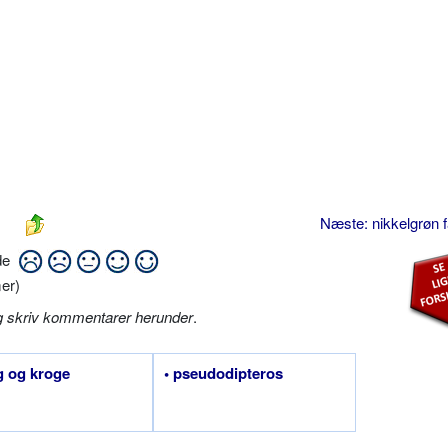
Næste: nikkelgrøn 
ide
er)
g skriv kommentarer herunder
.
g og kroge
• pseudodipteros