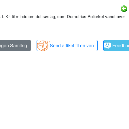
rh. f. Kr. til minde om det søslag, som Demetrius Poliorket vandt over
 egen Samling
Send artikel til en ven
Feedba