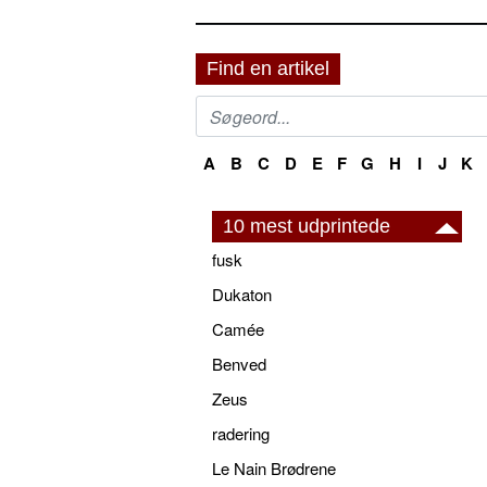
Find en artikel
A
B
C
D
E
F
G
H
I
J
K
10 mest udprintede
fusk
Dukaton
Camée
Benved
Zeus
radering
Le Nain Brødrene