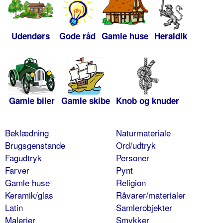
Udendørs
Gode råd
Gamle huse
Heraldik
Gamle biler
Gamle skibe
Knob og knuder
Beklædning
Naturmateriale
Brugsgenstande
Ord/udtryk
Fagudtryk
Personer
Farver
Pynt
Gamle huse
Religion
Keramik/glas
Råvarer/materialer
Latin
Samlerobjekter
Malerier
Smykker