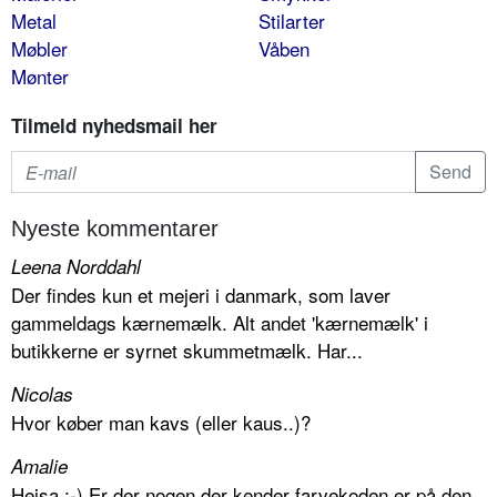
Metal
Stilarter
Møbler
Våben
Mønter
Tilmeld nyhedsmail her
Nyeste kommentarer
Leena Norddahl
Der findes kun et mejeri i danmark, som laver
gammeldags kærnemælk. Alt andet 'kærnemælk' i
butikkerne er syrnet skummetmælk. Har...
Nicolas
Hvor køber man kavs (eller kaus..)?
Amalie
Hejsa :-) Er der nogen der kender farvekoden er på den