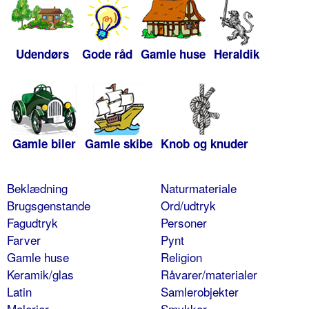
Udendørs
Gode råd
Gamle huse
Heraldik
Gamle biler
Gamle skibe
Knob og knuder
Beklædning
Naturmateriale
Brugsgenstande
Ord/udtryk
Fagudtryk
Personer
Farver
Pynt
Gamle huse
Religion
Keramik/glas
Råvarer/materialer
Latin
Samlerobjekter
Malerier
Smykker