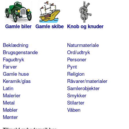
Gamle biler
Gamle skibe
Knob og knuder
Beklædning
Naturmateriale
Brugsgenstande
Ord/udtryk
Fagudtryk
Personer
Farver
Pynt
Gamle huse
Religion
Keramik/glas
Råvarer/materialer
Latin
Samlerobjekter
Malerier
Smykker
Metal
Stilarter
Møbler
Våben
Mønter