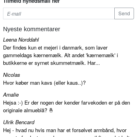
Tilmeld nyhedsmail her
Nyeste kommentarer
Leena Norddahl
Der findes kun et mejeri i danmark, som laver
gammeldags kærnemælk. Alt andet 'kærnemælk' i
butikkerne er syrnet skummetmælk. Har...
Nicolas
Hvor køber man kavs (eller kaus..)?
Amalie
Hejsa :-) Er der nogen der kender farvekoden er på den
originale almueblå? 🤞
Ulrik Bencard
Hej - hvad nu hvis man har et forsølvet armbånd, hvor