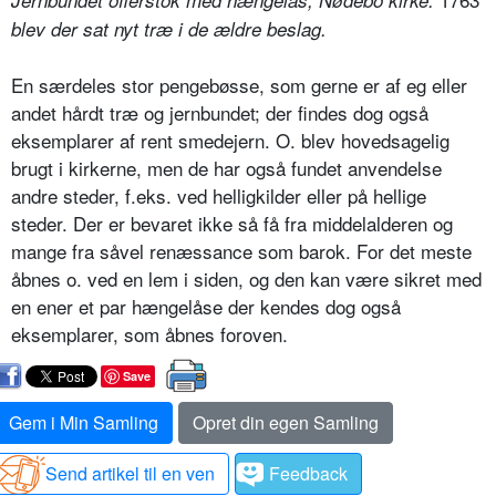
Jernbundet offerstok med hængelås, Nødebo kirke.
blev der sat nyt træ i de ældre beslag.
En særdeles stor pengebøsse, som gerne er af eg eller
andet hårdt træ og jernbundet; der findes dog også
eksemplarer af rent smedejern. O. blev hovedsagelig
brugt i kirkerne, men de har også fundet anvendelse
andre steder, f.eks. ved helligkilder eller på hellige
steder. Der er bevaret ikke så få fra middelalderen og
mange fra såvel renæssance som barok. For det meste
åbnes o. ved en lem i siden, og den kan være sikret med
en ener et par hængelåse der kendes dog også
eksemplarer, som åbnes foroven.
Save
Gem i Min Samling
Opret din egen Samling
Send artikel til en ven
Feedback