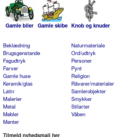
Gamle biler
Gamle skibe
Knob og knuder
Beklædning
Naturmateriale
Brugsgenstande
Ord/udtryk
Fagudtryk
Personer
Farver
Pynt
Gamle huse
Religion
Keramik/glas
Råvarer/materialer
Latin
Samlerobjekter
Malerier
Smykker
Metal
Stilarter
Møbler
Våben
Mønter
Tilmeld nyhedsmail her