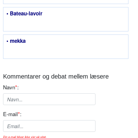
• Bateau-lavoir
• mekka
Kommentarer og debat mellem læsere
Navn
*
:
E-mail
*
:
Din e-mail bliver ikke vist på sitet.