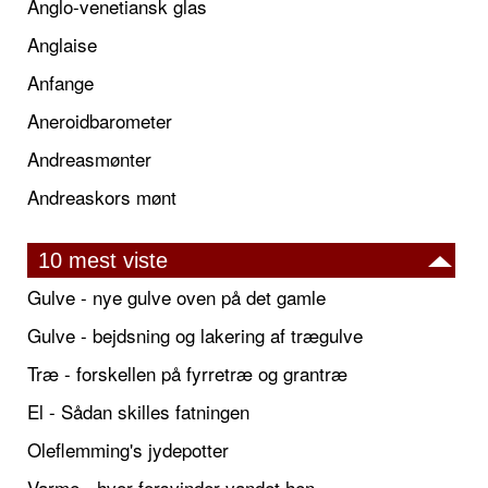
Anglo-venetiansk glas
Anglaise
Anfange
Aneroidbarometer
Andreasmønter
Andreaskors mønt
10 mest viste
Gulve - nye gulve oven på det gamle
Gulve - bejdsning og lakering af trægulve
Træ - forskellen på fyrretræ og grantræ
El - Sådan skilles fatningen
Oleflemming's jydepotter
Varme - hvor forsvinder vandet hen