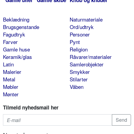
Gamle biler
Gamle skibe
Knob og knuder
Beklædning
Naturmateriale
Brugsgenstande
Ord/udtryk
Fagudtryk
Personer
Farver
Pynt
Gamle huse
Religion
Keramik/glas
Råvarer/materialer
Latin
Samlerobjekter
Malerier
Smykker
Metal
Stilarter
Møbler
Våben
Mønter
Tilmeld nyhedsmail her