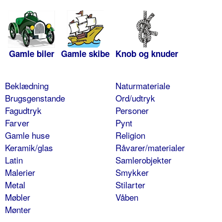
Gamle biler
Gamle skibe
Knob og knuder
Beklædning
Naturmateriale
Brugsgenstande
Ord/udtryk
Fagudtryk
Personer
Farver
Pynt
Gamle huse
Religion
Keramik/glas
Råvarer/materialer
Latin
Samlerobjekter
Malerier
Smykker
Metal
Stilarter
Møbler
Våben
Mønter