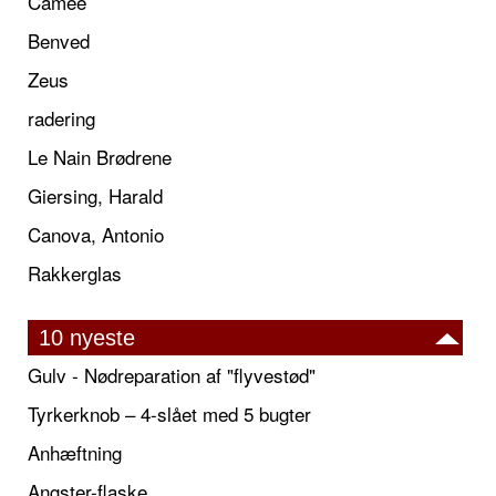
Camée
Benved
Zeus
radering
Le Nain Brødrene
Giersing, Harald
Canova, Antonio
Rakkerglas
10 nyeste
Gulv - Nødreparation af "flyvestød"
Tyrkerknob – 4-slået med 5 bugter
Anhæftning
Angster-flaske