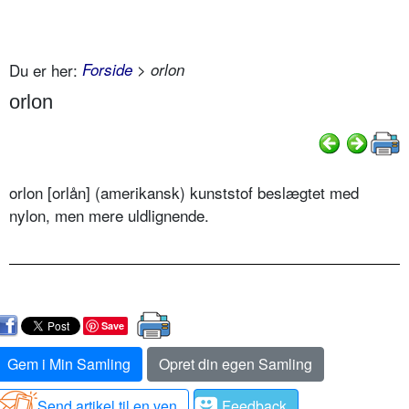
Du er her:
Forside
> orlon
orlon
orlon [orlån] (amerikansk) kunststof beslægtet med
nylon, men mere uldlignende.
Save
Gem i Min Samling
Opret din egen Samling
Send artikel til en ven
Feedback