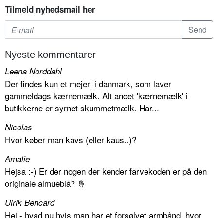
Tilmeld nyhedsmail her
Nyeste kommentarer
Leena Norddahl
Der findes kun et mejeri i danmark, som laver
gammeldags kærnemælk. Alt andet 'kærnemælk' i
butikkerne er syrnet skummetmælk. Har...
Nicolas
Hvor køber man kavs (eller kaus..)?
Amalie
Hejsa :-) Er der nogen der kender farvekoden er på den
originale almueblå? 🤞
Ulrik Bencard
Hej - hvad nu hvis man har et forsølvet armbånd, hvor