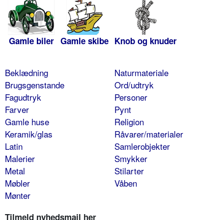
Gamle biler
Gamle skibe
Knob og knuder
Beklædning
Naturmateriale
Brugsgenstande
Ord/udtryk
Fagudtryk
Personer
Farver
Pynt
Gamle huse
Religion
Keramik/glas
Råvarer/materialer
Latin
Samlerobjekter
Malerier
Smykker
Metal
Stilarter
Møbler
Våben
Mønter
Tilmeld nyhedsmail her