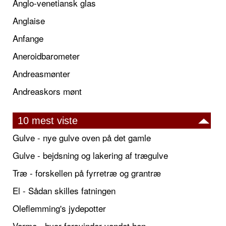
Anglo-venetiansk glas
Anglaise
Anfange
Aneroidbarometer
Andreasmønter
Andreaskors mønt
10 mest viste
Gulve - nye gulve oven på det gamle
Gulve - bejdsning og lakering af trægulve
Træ - forskellen på fyrretræ og grantræ
El - Sådan skilles fatningen
Oleflemming's jydepotter
Varme - hvor forsvinder vandet hen