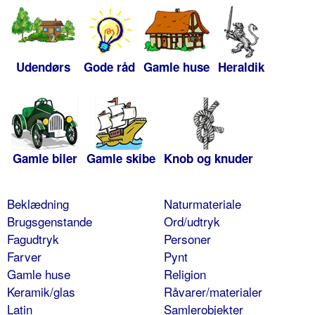
Udendørs
Gode råd
Gamle huse
Heraldik
Gamle biler
Gamle skibe
Knob og knuder
Beklædning
Naturmateriale
Brugsgenstande
Ord/udtryk
Fagudtryk
Personer
Farver
Pynt
Gamle huse
Religion
Keramik/glas
Råvarer/materialer
Latin
Samlerobjekter