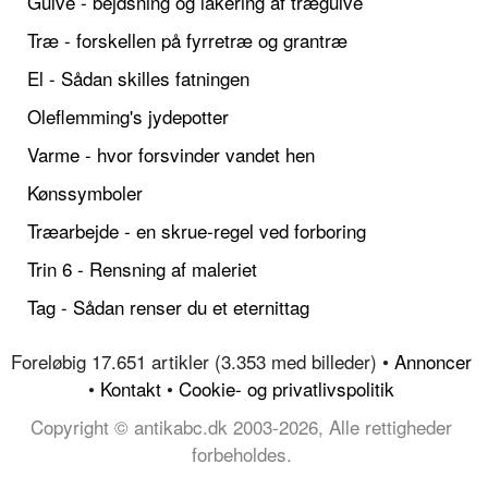
Gulve - bejdsning og lakering af trægulve
Træ - forskellen på fyrretræ og grantræ
El - Sådan skilles fatningen
Oleflemming's jydepotter
Varme - hvor forsvinder vandet hen
Kønssymboler
Træarbejde - en skrue-regel ved forboring
Trin 6 - Rensning af maleriet
Tag - Sådan renser du et eternittag
Foreløbig 17.651 artikler (3.353 med billeder) •
Annoncer
•
Kontakt
•
Cookie- og privatlivspolitik
Copyright © antikabc.dk 2003-2026, Alle rettigheder
forbeholdes.