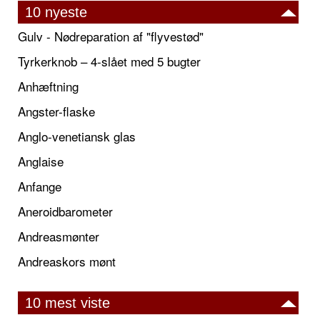
10 nyeste
Gulv - Nødreparation af "flyvestød"
Tyrkerknob – 4-slået med 5 bugter
Anhæftning
Angster-flaske
Anglo-venetiansk glas
Anglaise
Anfange
Aneroidbarometer
Andreasmønter
Andreaskors mønt
10 mest viste