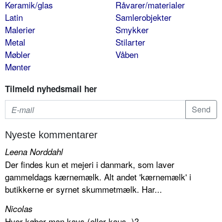
Keramik/glas
Råvarer/materialer
Latin
Samlerobjekter
Malerier
Smykker
Metal
Stilarter
Møbler
Våben
Mønter
Tilmeld nyhedsmail her
Nyeste kommentarer
Leena Norddahl
Der findes kun et mejeri i danmark, som laver
gammeldags kærnemælk. Alt andet 'kærnemælk' i
butikkerne er syrnet skummetmælk. Har...
Nicolas
Hvor køber man kavs (eller kaus..)?