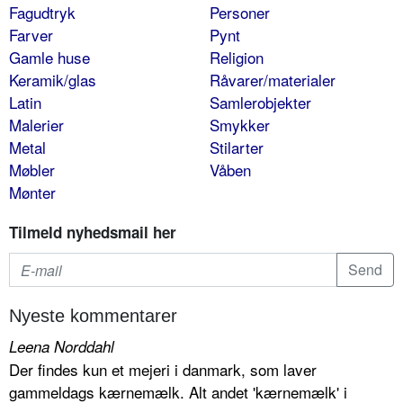
Fagudtryk
Personer
Farver
Pynt
Gamle huse
Religion
Keramik/glas
Råvarer/materialer
Latin
Samlerobjekter
Malerier
Smykker
Metal
Stilarter
Møbler
Våben
Mønter
Tilmeld nyhedsmail her
Nyeste kommentarer
Leena Norddahl
Der findes kun et mejeri i danmark, som laver
gammeldags kærnemælk. Alt andet 'kærnemælk' i