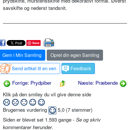
prydskifte, murstensskifte med dekorativt formål. Øverst
savskifte og nederst tandsnit.
Save
Gem i Min Samling
Opret din egen Samling
Send artikel til en ven
Feedback
Forrige: Prydpiber
Næste: Præbende
Klik på den smiley du vil give denne side
Brugernes vurdering
5,0
(
7
stemmer)
Siden er blevet set 1.593 gange -
Se og skriv
.
kommentarer herunder