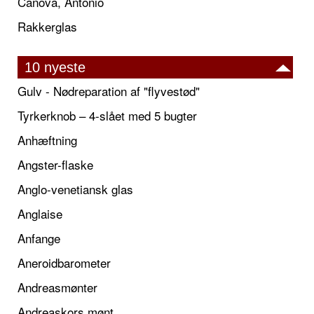
Canova, Antonio
Rakkerglas
10 nyeste
Gulv - Nødreparation af "flyvestød"
Tyrkerknob – 4-slået med 5 bugter
Anhæftning
Angster-flaske
Anglo-venetiansk glas
Anglaise
Anfange
Aneroidbarometer
Andreasmønter
Andreaskors mønt