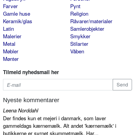
Farver
Pynt
Gamle huse
Religion
Keramik/glas
Råvarer/materialer
Latin
Samlerobjekter
Malerier
Smykker
Metal
Stilarter
Møbler
Våben
Mønter
Tilmeld nyhedsmail her
Nyeste kommentarer
Leena Norddahl
Der findes kun et mejeri i danmark, som laver
gammeldags kærnemælk. Alt andet 'kærnemælk' i
butikkerne er syrnet skummetmælk. Har...