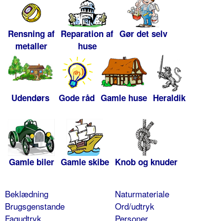
Rensning af
Reparation af
Gør det selv
metaller
huse
Udendørs
Gode råd
Gamle huse
Heraldik
Gamle biler
Gamle skibe
Knob og knuder
Beklædning
Naturmateriale
Brugsgenstande
Ord/udtryk
Fagudtryk
Personer