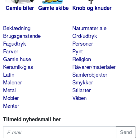
Gamle biler
Gamle skibe
Knob og knuder
Beklædning
Naturmateriale
Brugsgenstande
Ord/udtryk
Fagudtryk
Personer
Farver
Pynt
Gamle huse
Religion
Keramik/glas
Råvarer/materialer
Latin
Samlerobjekter
Malerier
Smykker
Metal
Stilarter
Møbler
Våben
Mønter
Tilmeld nyhedsmail her