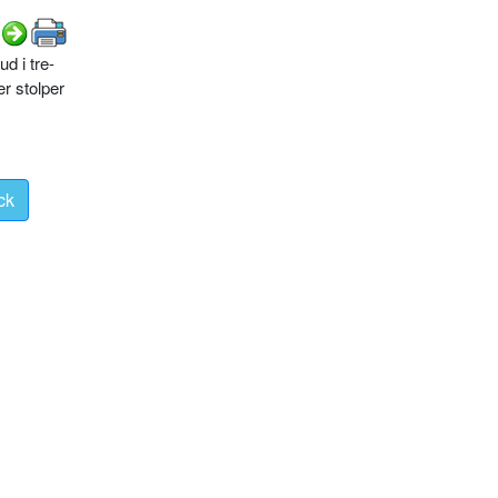
d i tre-
er stolper
ck