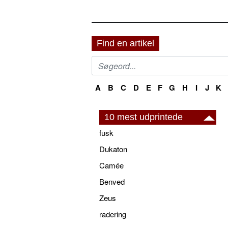
Find en artikel
A
B
C
D
E
F
G
H
I
J
K
10 mest udprintede
fusk
Dukaton
Camée
Benved
Zeus
radering