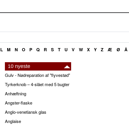
L
M
N
O
P
Q
R
S
T
U
V
W
X
Y
Z
Æ
Ø
Å
10 nyeste
Gulv - Nødreparation af "flyvestød"
Tyrkerknob – 4-slået med 5 bugter
Anhæftning
Angster-flaske
Anglo-venetiansk glas
Anglaise