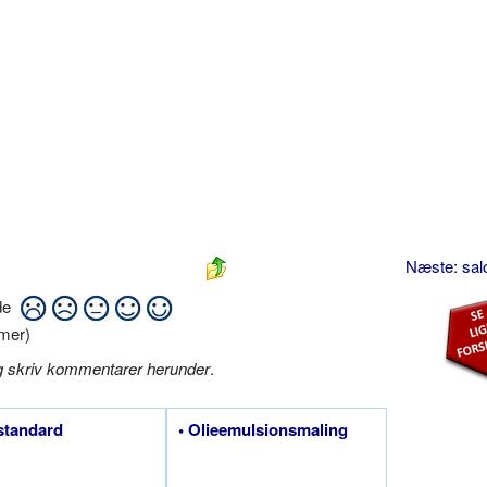
Næste: sa
ide
mer)
g skriv kommentarer herunder
.
standard
• Olieemulsionsmaling