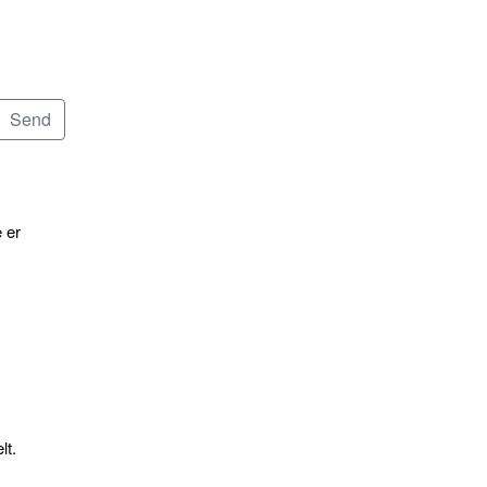
 er
lt.