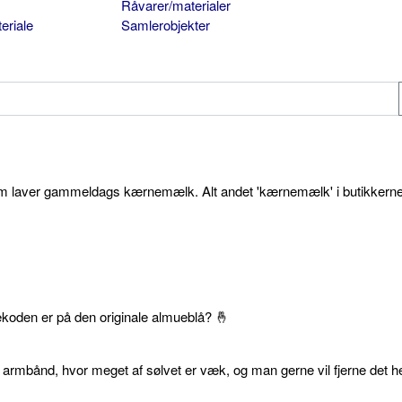
Råvarer/materialer
eriale
Samlerobjekter
som laver gammeldags kærnemælk. Alt andet 'kærnemælk' i butikkerne
ekoden er på den originale almueblå? 🤞
 armbånd, hvor meget af sølvet er væk, og man gerne vil fjerne det he