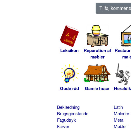
Leksikon
Reparation af
Restaur
møbler
male
Gode råd
Gamle huse
Heraldik
Beklædning
Latin
Brugsgenstande
Malerier
Fagudtryk
Metal
Farver
Møbler