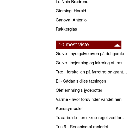
Le Nain Brødrene
Giersing, Harald
Canova, Antonio
Rakkerglas
10 mest viste
Gulve - nye gulve oven på det gamle
Gulve - bejdsning og lakering af trægulve
Træ - forskellen på fyrretræ og grantræ
El - Sådan skilles fatningen
Oleflemming's jydepotter
Varme - hvor forsvinder vandet hen
Kønssymboler
Træarbejde - en skrue-regel ved forboring
Trin 6 - Rensning af maleriet