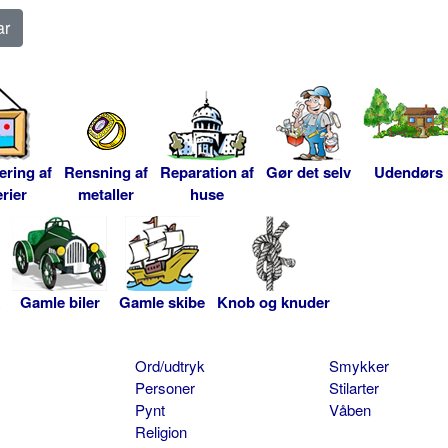
ering af
Rensning af
Reparation af
Gør det selv
Udendørs
rier
metaller
huse
Gamle biler
Gamle skibe
Knob og knuder
Ord/udtryk
Smykker
Personer
Stilarter
Pynt
Våben
Religion