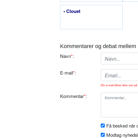
• Clouet
Kommentarer og debat mellem 
Navn
*
:
E-mail
*
:
Din e-mail bliver ikke vist på 
Kommentar
*
:
Få besked når d
Modtag nyhedsb