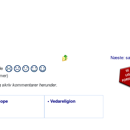
Næste: s
ide
mer)
g skriv kommentarer herunder
.
liope
• Vedareligion