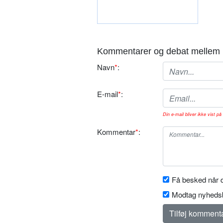
Kommentarer og debat mellem 
Navn
*
:
E-mail
*
:
Din e-mail bliver ikke vist på 
Kommentar
*
:
Få besked når d
Modtag nyhedsb