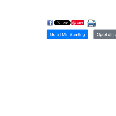
Save
Gem i Min Samling
Opret din