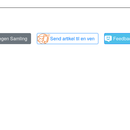
 egen Samling
Send artikel til en ven
Feedba