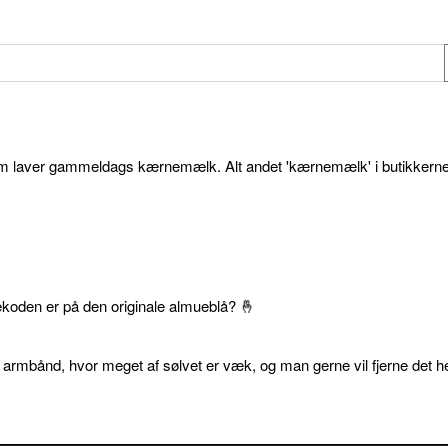
som laver gammeldags kærnemælk. Alt andet 'kærnemælk' i butikkerne
ekoden er på den originale almueblå? 🤞
 armbånd, hvor meget af sølvet er væk, og man gerne vil fjerne det he