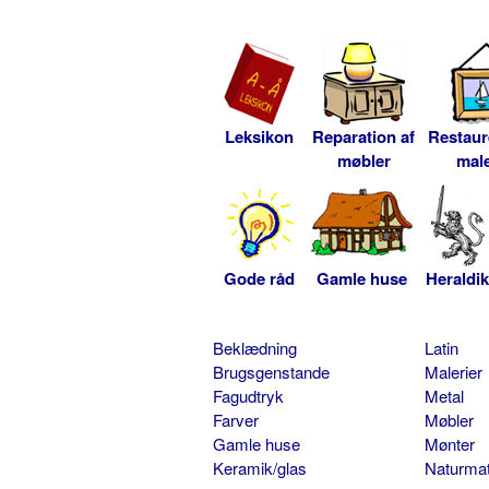
Leksikon
Reparation af
Restaur
møbler
male
Gode råd
Gamle huse
Heraldik
Beklædning
Latin
Brugsgenstande
Malerier
Fagudtryk
Metal
Farver
Møbler
Gamle huse
Mønter
Keramik/glas
Naturmat