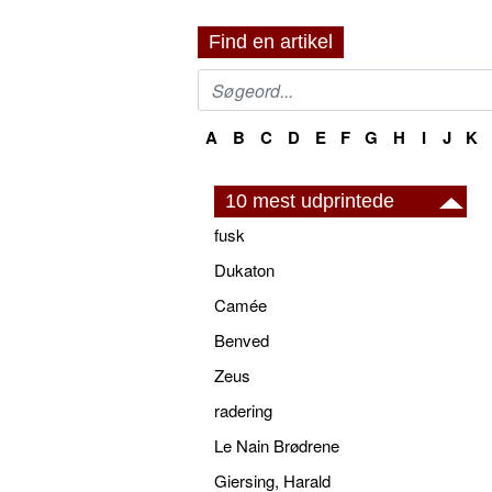
Find en artikel
A
B
C
D
E
F
G
H
I
J
K
10 mest udprintede
fusk
Dukaton
Camée
Benved
Zeus
radering
Le Nain Brødrene
Giersing, Harald