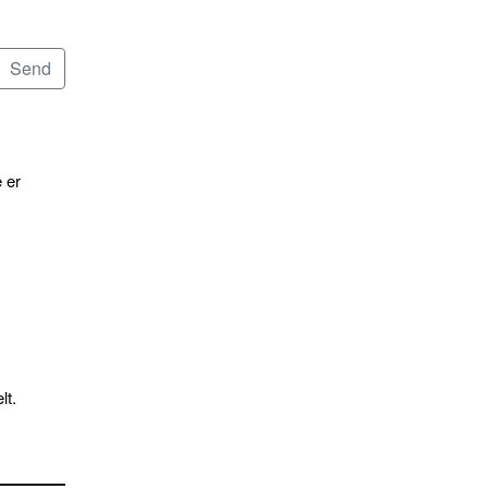
 er
lt.