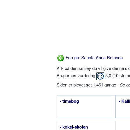
Forrige: Sancta Anna Rotonda
Klik på den smiley du vil give denne s
Brugernes vurdering
5,0
(
10
stem
Siden er blevet set 1.461 gange -
Se o
• timebog
• Kal
• kokei-skolen