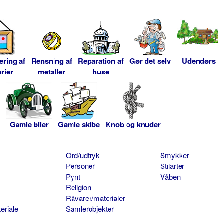
ering af
Rensning af
Reparation af
Gør det selv
Udendørs
rier
metaller
huse
Gamle biler
Gamle skibe
Knob og knuder
Ord/udtryk
Smykker
Personer
Stilarter
Pynt
Våben
Religion
Råvarer/materialer
eriale
Samlerobjekter