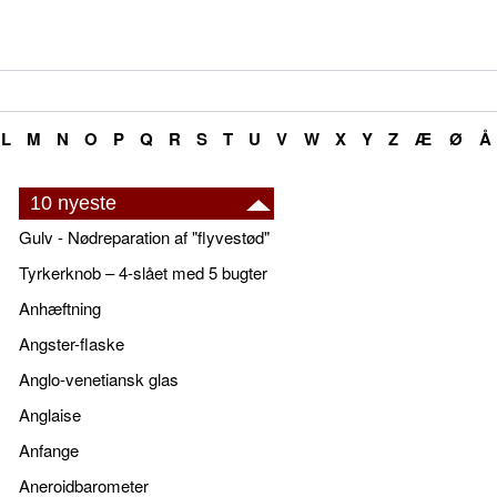
L
M
N
O
P
Q
R
S
T
U
V
W
X
Y
Z
Æ
Ø
Å
10 nyeste
Gulv - Nødreparation af "flyvestød"
Tyrkerknob – 4-slået med 5 bugter
Anhæftning
Angster-flaske
Anglo-venetiansk glas
Anglaise
Anfange
Aneroidbarometer