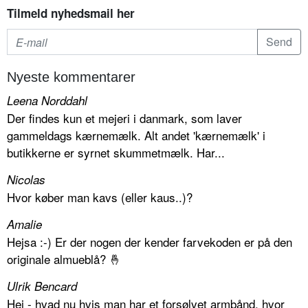
Tilmeld nyhedsmail her
Nyeste kommentarer
Leena Norddahl
Der findes kun et mejeri i danmark, som laver
gammeldags kærnemælk. Alt andet 'kærnemælk' i
butikkerne er syrnet skummetmælk. Har...
Nicolas
Hvor køber man kavs (eller kaus..)?
Amalie
Hejsa :-) Er der nogen der kender farvekoden er på den
originale almueblå? 🤞
Ulrik Bencard
Hej - hvad nu hvis man har et forsølvet armbånd, hvor