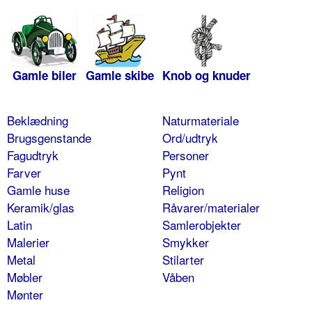
Gamle biler
Gamle skibe
Knob og knuder
Beklædning
Naturmateriale
Brugsgenstande
Ord/udtryk
Fagudtryk
Personer
Farver
Pynt
Gamle huse
Religion
Keramik/glas
Råvarer/materialer
Latin
Samlerobjekter
Malerier
Smykker
Metal
Stilarter
Møbler
Våben
Mønter