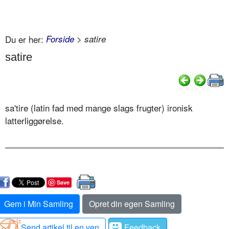
Du er her:
Forside
> satire
satire
sa'tire (latin fad med mange slags frugter) ironisk
latterliggørelse.
Save
Gem i Min Samling
Opret din egen Samling
Send artikel til en ven
Feedback