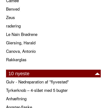
Camée
Benved
Zeus
radering
Le Nain Brødrene
Giersing, Harald
Canova, Antonio
Rakkerglas
10 nyeste
Gulv - Nødreparation af "flyvestød"
Tyrkerknob – 4-slået med 5 bugter
Anhæftning
Angster-flaske