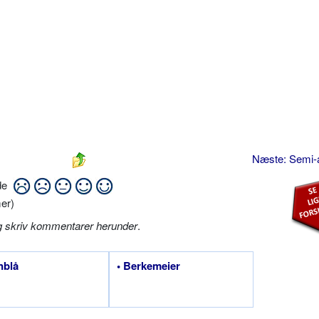
Næste: Semi-
ide
er)
g skriv kommentarer herunder
.
nblå
• Berkemeier