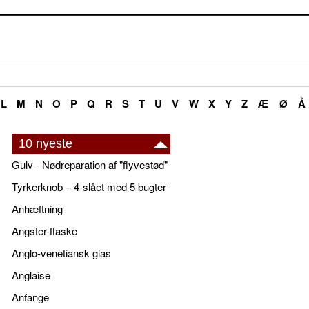
L
M
N
O
P
Q
R
S
T
U
V
W
X
Y
Z
Æ
Ø
Å
10 nyeste
Gulv - Nødreparation af "flyvestød"
Tyrkerknob – 4-slået med 5 bugter
Anhæftning
Angster-flaske
Anglo-venetiansk glas
Anglaise
Anfange