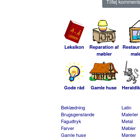
Leksikon
Reparation af
Restaur
møbler
male
Gode råd
Gamle huse
Heraldik
Beklædning
Latin
Brugsgenstande
Malerier
Fagudtryk
Metal
Farver
Møbler
Gamle huse
Mønter