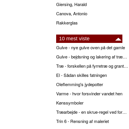
Giersing, Harald
Canova, Antonio
Rakkerglas
10 mest viste
Gulve - nye gulve oven på det gamle
Gulve - bejdsning og lakering af trægulve
Træ - forskellen på fyrretræ og grantræ
El - Sådan skilles fatningen
Oleflemming's jydepotter
Varme - hvor forsvinder vandet hen
Kønssymboler
Træarbejde - en skrue-regel ved forboring
Trin 6 - Rensning af maleriet