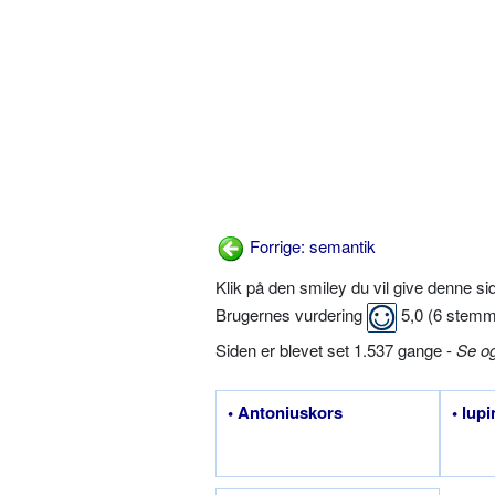
Forrige: semantik
Klik på den smiley du vil give denne s
Brugernes vurdering
5,0
(
6
stemm
Siden er blevet set 1.537 gange -
Se o
• Antoniuskors
• lupi