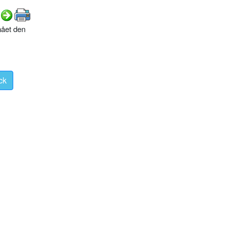
nået den
ck