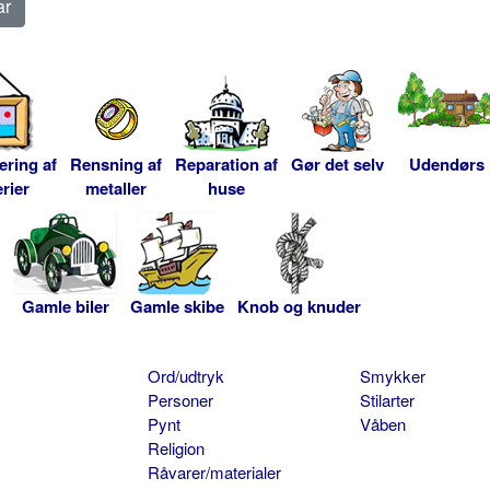
ering af
Rensning af
Reparation af
Gør det selv
Udendørs
rier
metaller
huse
Gamle biler
Gamle skibe
Knob og knuder
Ord/udtryk
Smykker
Personer
Stilarter
Pynt
Våben
Religion
Råvarer/materialer