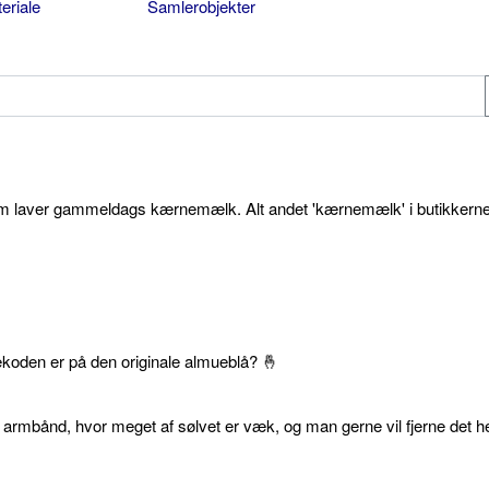
eriale
Samlerobjekter
som laver gammeldags kærnemælk. Alt andet 'kærnemælk' i butikkerne
ekoden er på den originale almueblå? 🤞
 armbånd, hvor meget af sølvet er væk, og man gerne vil fjerne det he