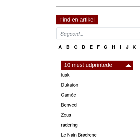
Find en artikel
A
B
C
D
E
F
G
H
I
J
K
10 mest udprintede
fusk
Dukaton
Camée
Benved
Zeus
radering
Le Nain Brødrene