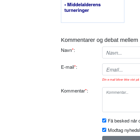
• Middelalderens
turneringer
Kommentarer og debat mellem 
Navn
*
:
E-mail
*
:
Din e-mail bliver ikke vist på 
Kommentar
*
:
Få besked når d
Modtag nyhedsb