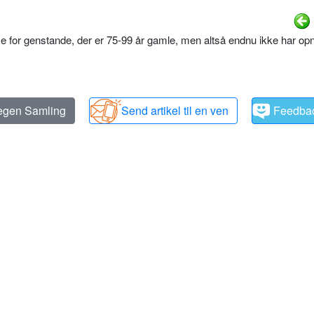
se for genstande, der er 75-99 år gamle, men altså endnu ikke har op
 egen Samling
Send artikel til en ven
Feedba