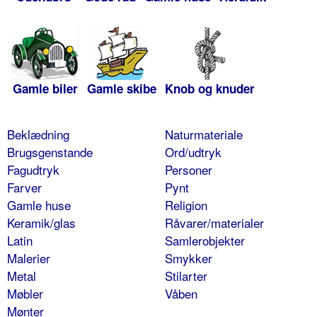
Gamle biler
Gamle skibe
Knob og knuder
Beklædning
Naturmateriale
Brugsgenstande
Ord/udtryk
Fagudtryk
Personer
Farver
Pynt
Gamle huse
Religion
Keramik/glas
Råvarer/materialer
Latin
Samlerobjekter
Malerier
Smykker
Metal
Stilarter
Møbler
Våben
Mønter