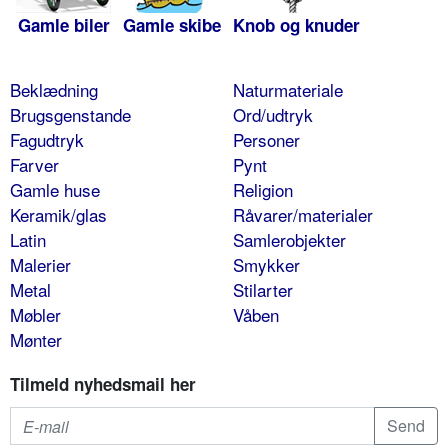
Gamle biler
Gamle skibe
Knob og knuder
Beklædning
Naturmateriale
Brugsgenstande
Ord/udtryk
Fagudtryk
Personer
Farver
Pynt
Gamle huse
Religion
Keramik/glas
Råvarer/materialer
Latin
Samlerobjekter
Malerier
Smykker
Metal
Stilarter
Møbler
Våben
Mønter
Tilmeld nyhedsmail her