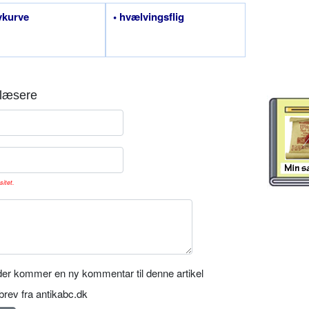
vkurve
• hvælvingsflig
læsere
sitet.
er kommer en ny kommentar til denne artikel
rev fra antikabc.dk