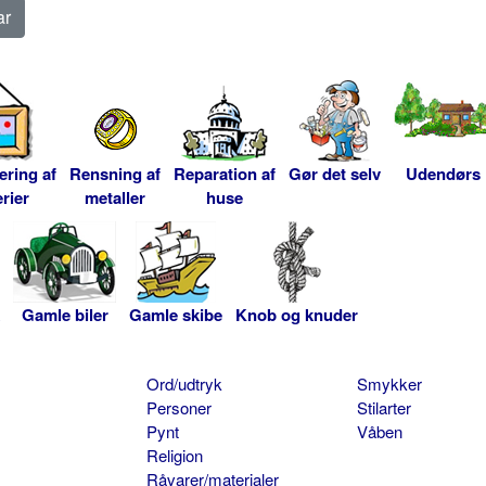
ering af
Rensning af
Reparation af
Gør det selv
Udendørs
rier
metaller
huse
Gamle biler
Gamle skibe
Knob og knuder
Ord/udtryk
Smykker
Personer
Stilarter
Pynt
Våben
Religion
Råvarer/materialer