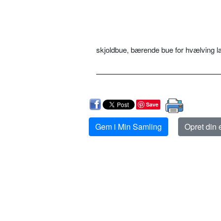
skjoldbue, bærende bue for hvælving l
Save
Gem i Min Samling
Opret din