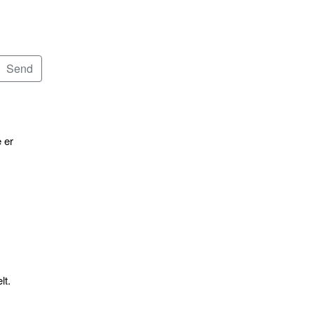
 er
lt.