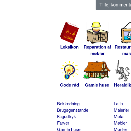
Leksikon
Reparation af
Restaur
møbler
male
Gode råd
Gamle huse
Heraldik
Beklædning
Latin
Brugsgenstande
Malerier
Fagudtryk
Metal
Farver
Møbler
Gamle huse
Mønter