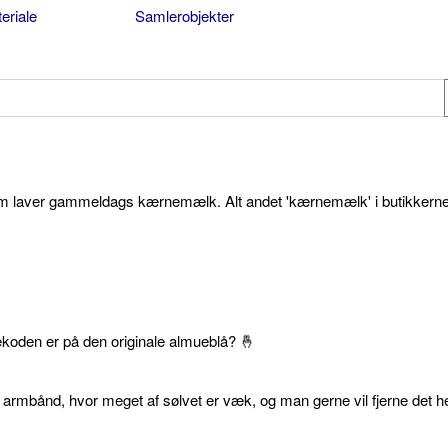
eriale
Samlerobjekter
som laver gammeldags kærnemælk. Alt andet 'kærnemælk' i butikkerne
ekoden er på den originale almueblå? 🤞
 armbånd, hvor meget af sølvet er væk, og man gerne vil fjerne det he