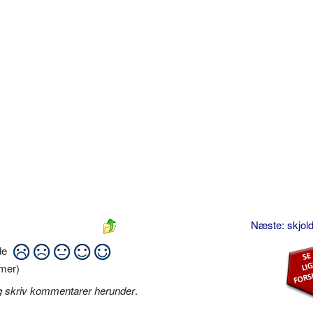
Næste: skjol
ide
mer)
g skriv kommentarer herunder
.