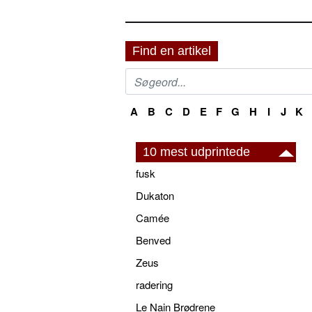
Find en artikel
A
B
C
D
E
F
G
H
I
J
K
10 mest udprintede
fusk
Dukaton
Camée
Benved
Zeus
radering
Le Nain Brødrene