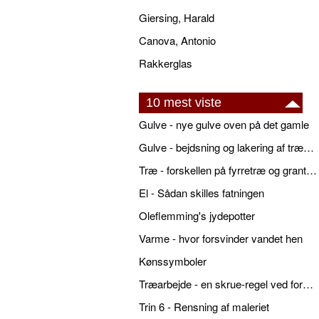
Giersing, Harald
Canova, Antonio
Rakkerglas
10 mest viste
Gulve - nye gulve oven på det gamle
Gulve - bejdsning og lakering af trægulve
Træ - forskellen på fyrretræ og grantræ
El - Sådan skilles fatningen
Oleflemming's jydepotter
Varme - hvor forsvinder vandet hen
Kønssymboler
Træarbejde - en skrue-regel ved forboring
Trin 6 - Rensning af maleriet