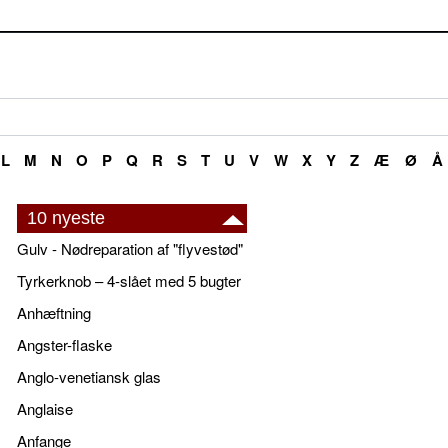
L
M
N
O
P
Q
R
S
T
U
V
W
X
Y
Z
Æ
Ø
Å
10 nyeste
Gulv - Nødreparation af "flyvestød"
Tyrkerknob – 4-slået med 5 bugter
Anhæftning
Angster-flaske
Anglo-venetiansk glas
Anglaise
Anfange