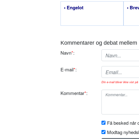
• Engelot
• Bre
Kommentarer og debat mellem 
Navn
*
:
E-mail
*
:
Din e-mail bliver ikke vist på 
Kommentar
*
:
Få besked når d
Modtag nyhedsb