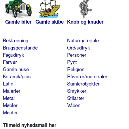
Gamle biler
Gamle skibe
Knob og knuder
Beklædning
Naturmateriale
Brugsgenstande
Ord/udtryk
Fagudtryk
Personer
Farver
Pynt
Gamle huse
Religion
Keramik/glas
Råvarer/materialer
Latin
Samlerobjekter
Malerier
Smykker
Metal
Stilarter
Møbler
Våben
Mønter
Tilmeld nyhedsmail her