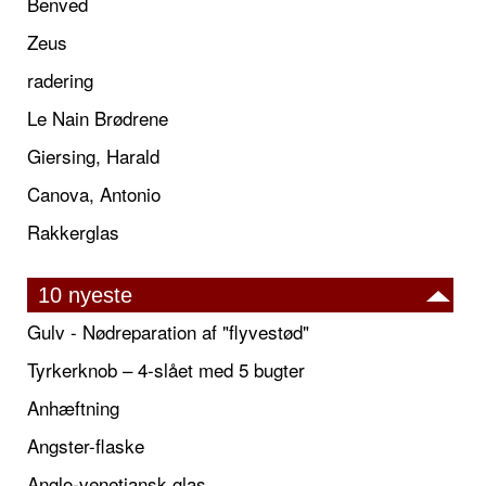
Benved
Zeus
radering
Le Nain Brødrene
Giersing, Harald
Canova, Antonio
Rakkerglas
10 nyeste
Gulv - Nødreparation af "flyvestød"
Tyrkerknob – 4-slået med 5 bugter
Anhæftning
Angster-flaske
Anglo-venetiansk glas