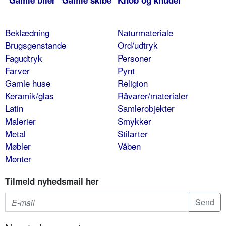
Gamle biler
Gamle skibe
Knob og knuder
Beklædning
Naturmateriale
Brugsgenstande
Ord/udtryk
Fagudtryk
Personer
Farver
Pynt
Gamle huse
Religion
Keramik/glas
Råvarer/materialer
Latin
Samlerobjekter
Malerier
Smykker
Metal
Stilarter
Møbler
Våben
Mønter
Tilmeld nyhedsmail her