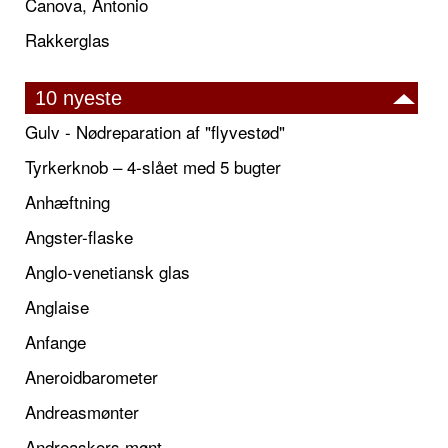
Canova, Antonio
Rakkerglas
10 nyeste
Gulv - Nødreparation af "flyvestød"
Tyrkerknob – 4-slået med 5 bugter
Anhæftning
Angster-flaske
Anglo-venetiansk glas
Anglaise
Anfange
Aneroidbarometer
Andreasmønter
Andreaskors mønt