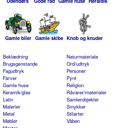
Udendørs
Gode råd
Gamle huse
Heraldik
Gamle biler
Gamle skibe
Knob og knuder
Beklædning
Naturmateriale
Brugsgenstande
Ord/udtryk
Fagudtryk
Personer
Farver
Pynt
Gamle huse
Religion
Keramik/glas
Råvarer/materialer
Latin
Samlerobjekter
Malerier
Smykker
Metal
Stilarter
Møbler
Våben
Mønter