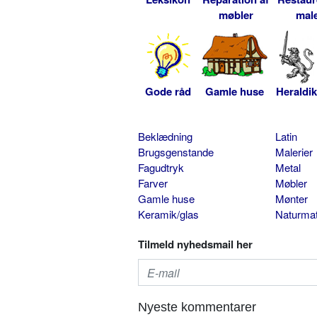
møbler
male
Gode råd
Gamle huse
Heraldik
Beklædning
Latin
Brugsgenstande
Malerier
Fagudtryk
Metal
Farver
Møbler
Gamle huse
Mønter
Keramik/glas
Naturmat
Tilmeld nyhedsmail her
Nyeste kommentarer