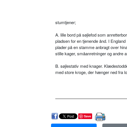
stumtjener;
A. lille bord på søjlefod som anretterbo
pladsen for en tjenende ånd. I England 
plader på en stamme anbragt over hinan
stille kager, småanretninger og andre a
B. søjlestativ med knager. Klædestodde
med store kroge, der hænger ned fra lof
Save