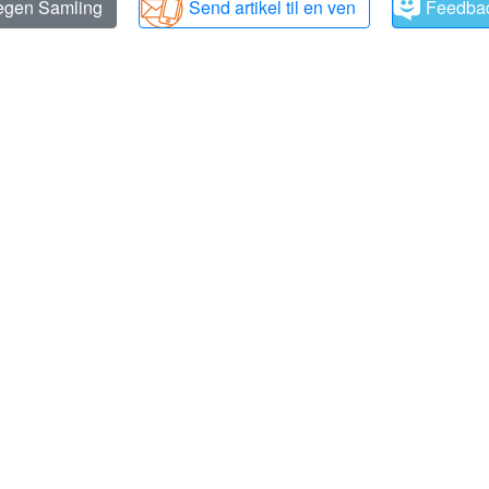
 egen Samling
Send artikel til en ven
Feedba