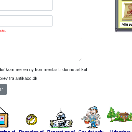
sitet.
er kommer en ny kommentar til denne artikel
rev fra antikabc.dk
ering af
Rensning af
Reparation af
Gør det selv
Udendørs