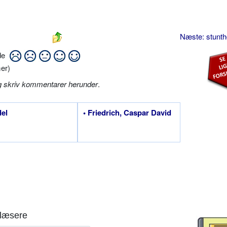
Næste: stunt
ide
er)
g skriv kommentarer herunder
.
del
• Friedrich, Caspar David
læsere