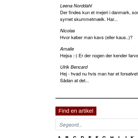
Leena Norddahl
Der findes kun et mejeri i danmark, 
syrnet skummetmælk. Har...
Nicolas
Hvor køber man kavs (eller kaus..)?
Amalie
Hejsa :-) Er der nogen der kender farv
Ulrik Bencard
Hej - hvad nu hvis man har et forsølvet
Sådan at det...
Find en artikel
A
B
C
D
E
F
G
H
I
J
K