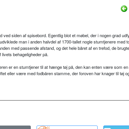
rd ved siden af spisebord. Egentlig blot et møbel, der i nogen grad udf
udviklede man i anden halvdel af 1700-tallet nogle stumtjenere med to
den med passende afstand, og det hele båret af en trefod, de brugtes 
f livets behageligheder på.
ren er en stumtjener til at hænge tøj på, den kan enten være som en
tet eller være med fodbåren stamme, der foroven har knager til tøj og