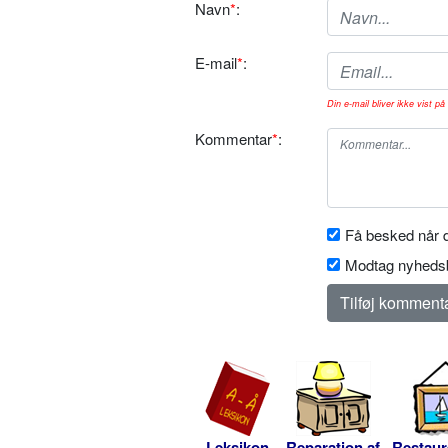
Navn
*
:
E-mail
*
:
Din e-mail bliver ikke vist på 
Kommentar
*
:
Få besked når d
Modtag nyhedsb
Leksikon
Reparation af
Restaur