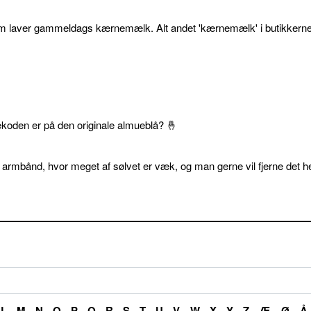
som laver gammeldags kærnemælk. Alt andet 'kærnemælk' i butikkerne
ekoden er på den originale almueblå? 🤞
 armbånd, hvor meget af sølvet er væk, og man gerne vil fjerne det he
L
M
N
O
P
Q
R
S
T
U
V
W
X
Y
Z
Æ
Ø
Å