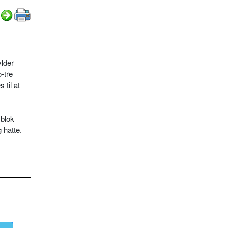
ylder
-tre
til at
 blok
 hatte.