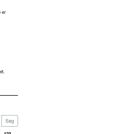
 er
lt.
123...