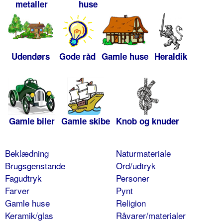
metaller
huse
Udendørs
Gode råd
Gamle huse
Heraldik
Gamle biler
Gamle skibe
Knob og knuder
Beklædning
Naturmateriale
Brugsgenstande
Ord/udtryk
Fagudtryk
Personer
Farver
Pynt
Gamle huse
Religion
Keramik/glas
Råvarer/materialer