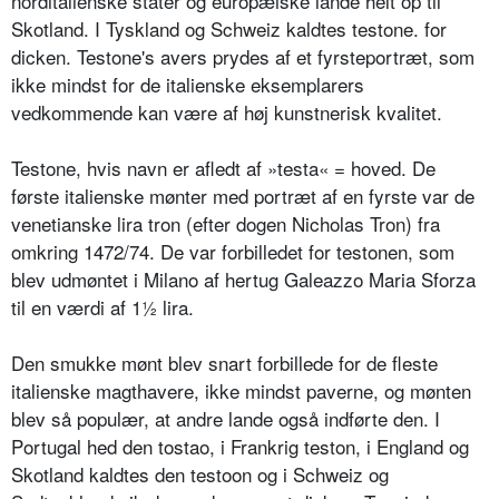
norditalienske stater og europæiske lande helt op til
Skotland. I Tyskland og Schweiz kaldtes testone. for
dicken. Testone's avers prydes af et fyrsteportræt, som
ikke mindst for de italienske eksemplarers
vedkommende kan være af høj kunstnerisk kvalitet.
Testone, hvis navn er afledt af »testa« = hoved. De
første italienske mønter med portræt af en fyrste var de
venetianske lira tron (efter dogen Nicholas Tron) fra
omkring 1472/74. De var forbilledet for testonen, som
blev udmøntet i Milano af hertug Galeazzo Maria Sforza
til en værdi af 1½ lira.
Den smukke mønt blev snart forbillede for de fleste
italienske magthavere, ikke mindst paverne, og mønten
blev så populær, at andre lande også indførte den. I
Portugal hed den tostao, i Frankrig teston, i England og
Skotland kaldtes den testoon og i Schweiz og