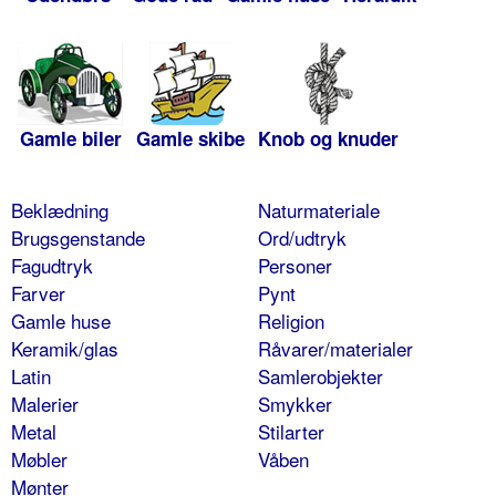
Gamle biler
Gamle skibe
Knob og knuder
Beklædning
Naturmateriale
Brugsgenstande
Ord/udtryk
Fagudtryk
Personer
Farver
Pynt
Gamle huse
Religion
Keramik/glas
Råvarer/materialer
Latin
Samlerobjekter
Malerier
Smykker
Metal
Stilarter
Møbler
Våben
Mønter