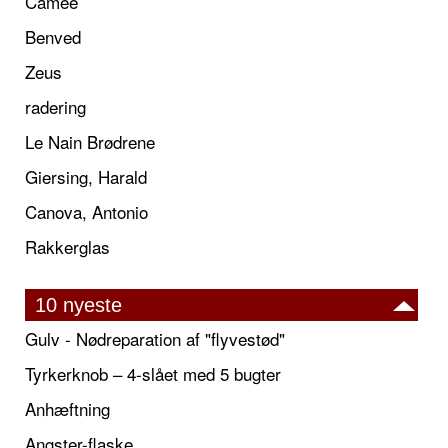
Camée
Benved
Zeus
radering
Le Nain Brødrene
Giersing, Harald
Canova, Antonio
Rakkerglas
10 nyeste
Gulv - Nødreparation af "flyvestød"
Tyrkerknob – 4-slået med 5 bugter
Anhæftning
Angster-flaske