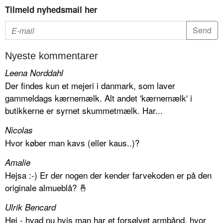
Tilmeld nyhedsmail her
Nyeste kommentarer
Leena Norddahl
Der findes kun et mejeri i danmark, som laver
gammeldags kærnemælk. Alt andet 'kærnemælk' i
butikkerne er syrnet skummetmælk. Har...
Nicolas
Hvor køber man kavs (eller kaus..)?
Amalie
Hejsa :-) Er der nogen der kender farvekoden er på den
originale almueblå? 🤞
Ulrik Bencard
Hej - hvad nu hvis man har et forsølvet armbånd, hvor