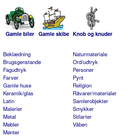
Gamle biler
Gamle skibe
Knob og knuder
Beklædning
Naturmateriale
Brugsgenstande
Ord/udtryk
Fagudtryk
Personer
Farver
Pynt
Gamle huse
Religion
Keramik/glas
Råvarer/materialer
Latin
Samlerobjekter
Malerier
Smykker
Metal
Stilarter
Møbler
Våben
Mønter