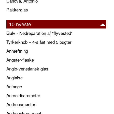
Canova, Antonio
Rakkerglas
10 nyeste
Gulv - Nødreparation af "flyvestød"
Tyrkerknob – 4-slået med 5 bugter
Anhæftning
Angster-flaske
Anglo-venetiansk glas
Anglaise
Anfange
Aneroidbarometer
Andreasmønter
Andreaskors mønt