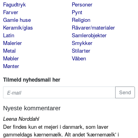
Fagudtryk
Personer
Farver
Pynt
Gamle huse
Religion
Keramik/glas
Råvarer/materialer
Latin
Samlerobjekter
Malerier
Smykker
Metal
Stilarter
Møbler
Våben
Mønter
Tilmeld nyhedsmail her
Nyeste kommentarer
Leena Norddahl
Der findes kun et mejeri i danmark, som laver
gammeldags kærnemælk. Alt andet 'kærnemælk' i