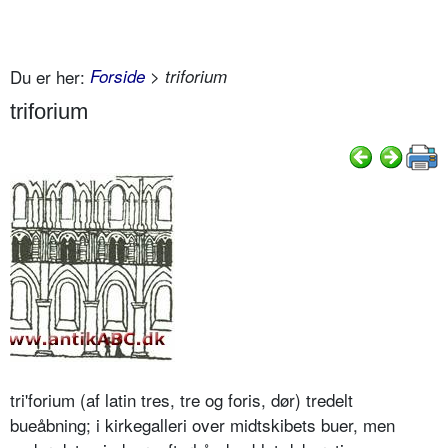
Du er her:
Forside
> triforium
triforium
tri'forium (af latin tres, tre og foris, dør) tredelt
bueåbning; i kirkegalleri over midtskibets buer, men