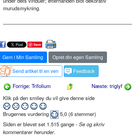
under dets vinduer; efterhånden blot dekorativ
murudsmykning.
Save
Gem i Min Samling
Opret din egen Samling
Send artikel til en ven
Feedback
Forrige: Trifolium
Næste: triglyf
Klik på den smiley du vil give denne side
Brugernes vurdering
5,0
(
6
stemmer)
Siden er blevet set 1.515 gange -
Se og skriv
.
kommentarer herunder