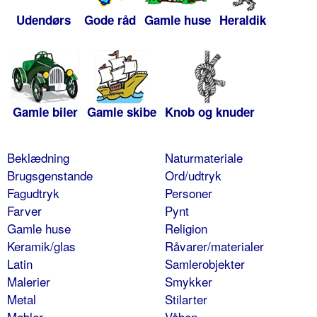
Udendørs
Gode råd
Gamle huse
Heraldik
Gamle biler
Gamle skibe
Knob og knuder
Beklædning
Naturmateriale
Brugsgenstande
Ord/udtryk
Fagudtryk
Personer
Farver
Pynt
Gamle huse
Religion
Keramik/glas
Råvarer/materialer
Latin
Samlerobjekter
Malerier
Smykker
Metal
Stilarter
Møbler
Våben