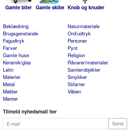
Gamle biler
Gamle skibe
Knob og knuder
Beklædning
Naturmateriale
Brugsgenstande
Ord/udtryk
Fagudtryk
Personer
Farver
Pynt
Gamle huse
Religion
Keramik/glas
Råvarer/materialer
Latin
Samlerobjekter
Malerier
Smykker
Metal
Stilarter
Møbler
Våben
Mønter
Tilmeld nyhedsmail her