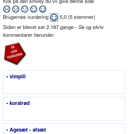
Klik på den smiley du vil give denne side
Brugernes vurdering
5,0
(
5
stemmer)
Siden er blevet set 2.187 gange -
Se og skriv
.
kommentarer herunder
• vimpill
• koralrød
• Agesæt - afsæt