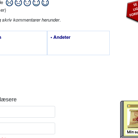
ide
er)
g skriv kommentarer herunder
.
n
• Andeter
læsere