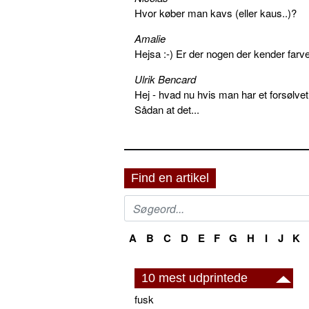
Hvor køber man kavs (eller kaus..)?
Amalie
Hejsa :-) Er der nogen der kender farv
Ulrik Bencard
Hej - hvad nu hvis man har et forsølvet
Sådan at det...
Find en artikel
A
B
C
D
E
F
G
H
I
J
K
10 mest udprintede
fusk