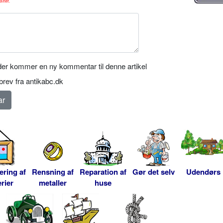
sitet.
er kommer en ny kommentar til denne artikel
rev fra antikabc.dk
ering af
Rensning af
Reparation af
Gør det selv
Udendørs
rier
metaller
huse