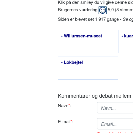
Klik på den smiley du vil give denne s
Brugernes vurdering
5,0
(
8
stemm
Siden er blevet set 1.917 gange -
Se o
• Willumsen-museet
• kua
• Lokbejtel
Kommentarer og debat mellem 
Navn
*
:
E-mail
*
: