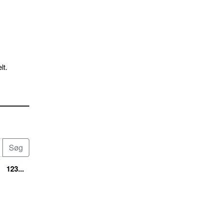
lt.
123...