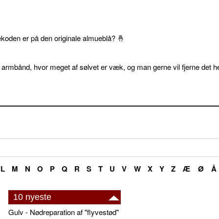
ekoden er på den originale almueblå? 🤞
 armbånd, hvor meget af sølvet er væk, og man gerne vil fjerne det he
L
M
N
O
P
Q
R
S
T
U
V
W
X
Y
Z
Æ
Ø
Å
10 nyeste
Gulv - Nødreparation af "flyvestød"