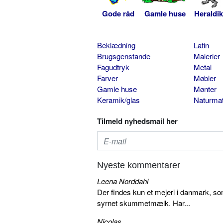
Gode råd
Gamle huse
Heraldik
Beklædning
Latin
Brugsgenstande
Malerier
Fagudtryk
Metal
Farver
Møbler
Gamle huse
Mønter
Keramik/glas
Naturmat
Tilmeld nyhedsmail her
Nyeste kommentarer
Leena Norddahl
Der findes kun et mejeri i danmark, 
syrnet skummetmælk. Har...
Nicolas