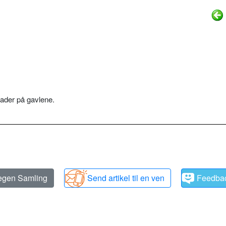
flader på gavlene.
 egen Samling
Send artikel til en ven
Feedba