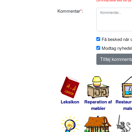
Din e-mail bliver ikke vist på 
Kommentar
*
:
Få besked når d
Modtag nyhedsb
Leksikon
Reparation af
Restaur
møbler
male