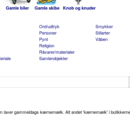
Gamle biler
Gamle skibe
Knob og knuder
Ord/udtryk
Smykker
Personer
Stilarter
Pynt
Våben
Religion
Råvarer/materialer
eriale
Samlerobjekter
som laver gammeldags kærnemælk. Alt andet 'kærnemælk' i butikkerne