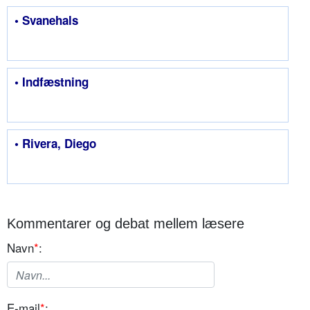
• Svanehals
• Indfæstning
• Rivera, Diego
Kommentarer og debat mellem læsere
Navn
*
:
E-mail
*
: