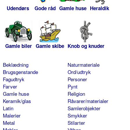
Udendørs
Gode råd
Gamle huse
Heraldik
Gamle biler
Gamle skibe
Knob og knuder
Beklædning
Naturmateriale
Brugsgenstande
Ord/udtryk
Fagudtryk
Personer
Farver
Pynt
Gamle huse
Religion
Keramik/glas
Råvarer/materialer
Latin
Samlerobjekter
Malerier
Smykker
Metal
Stilarter
Møbler
Våben