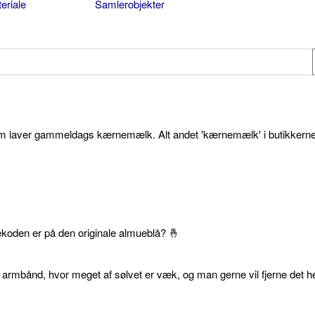
eriale
Samlerobjekter
som laver gammeldags kærnemælk. Alt andet 'kærnemælk' i butikkerne
ekoden er på den originale almueblå? 🤞
 armbånd, hvor meget af sølvet er væk, og man gerne vil fjerne det he