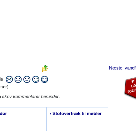
Næste: vand
ide
mer)
g skriv kommentarer herunder
.
vdør
• Stofovertræk til møbler