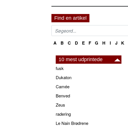
Find en artikel
A
B
C
D
E
F
G
H
I
J
K
10 mest udprintede
fusk
Dukaton
Camée
Benved
Zeus
radering
Le Nain Brødrene