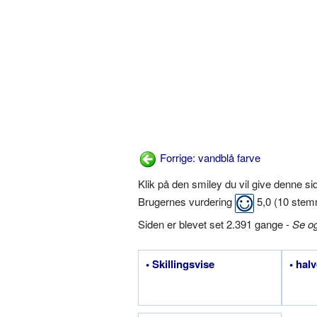
Forrige: vandblå farve
Klik på den smiley du vil give denne s
Brugernes vurdering
5,0
(
10
stem
Siden er blevet set 2.391 gange -
Se o
• Skillingsvise
• hal