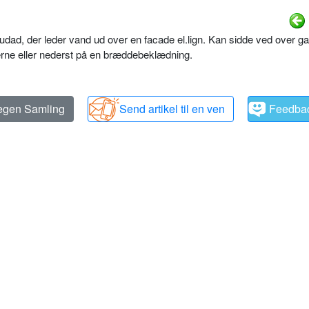
dad, der leder vand ud over en facade el.lign. Kan sidde ved over ga
erne eller nederst på en bræddebeklædning.
 egen Samling
Send artikel til en ven
Feedba