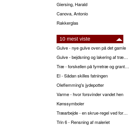
Giersing, Harald
Canova, Antonio
Rakkerglas
10 mest viste
Gulve - nye gulve oven på det gamle
Gulve - bejdsning og lakering af trægulve
Træ - forskellen på fyrretræ og grantræ
El - Sådan skilles fatningen
Oleflemming's jydepotter
Varme - hvor forsvinder vandet hen
Kønssymboler
Træarbejde - en skrue-regel ved forboring
Trin 6 - Rensning af maleriet