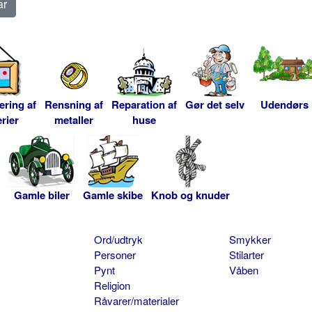
ering af
Rensning af
Reparation af
Gør det selv
Udendørs
rier
metaller
huse
Gamle biler
Gamle skibe
Knob og knuder
Ord/udtryk
Smykker
Personer
Stilarter
Pynt
Våben
Religion
Råvarer/materialer