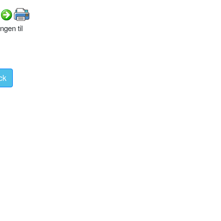
ngen til
ck