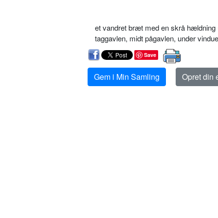
et vandret bræt med en skrå hældning u
taggavlen, midt pågavlen, under vindu
Save
Gem i Min Samling
Opret din