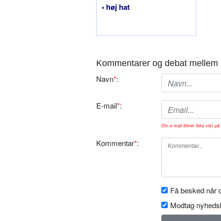
• høj hat
Kommentarer og debat mellem 
Navn
*
:
E-mail
*
:
Din e-mail bliver ikke vist på 
Kommentar
*
:
Få besked når d
Modtag nyhedsb