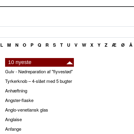
L
M
N
O
P
Q
R
S
T
U
V
W
X
Y
Z
Æ
Ø
Å
10 nyeste
Gulv - Nødreparation af "flyvestød"
Tyrkerknob – 4-slået med 5 bugter
Anhæftning
Angster-flaske
Anglo-venetiansk glas
Anglaise
Anfange