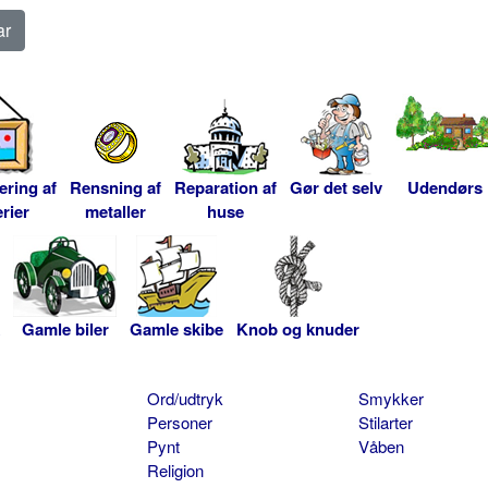
ering af
Rensning af
Reparation af
Gør det selv
Udendørs
rier
metaller
huse
Gamle biler
Gamle skibe
Knob og knuder
Ord/udtryk
Smykker
Personer
Stilarter
Pynt
Våben
Religion