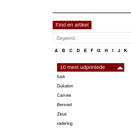
Find en artikel
A
B
C
D
E
F
G
H
I
J
K
10 mest udprintede
fusk
Dukaton
Camée
Benved
Zeus
radering