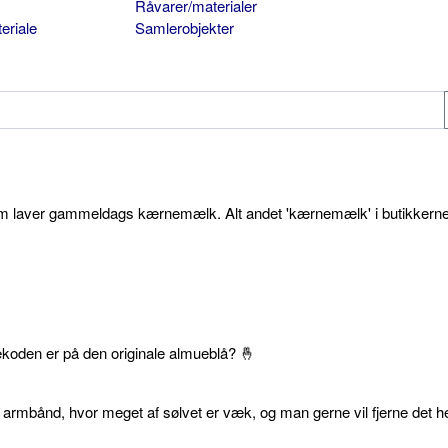
Råvarer/materialer
eriale
Samlerobjekter
som laver gammeldags kærnemælk. Alt andet 'kærnemælk' i butikkerne
ekoden er på den originale almueblå? 🤞
 armbånd, hvor meget af sølvet er væk, og man gerne vil fjerne det he