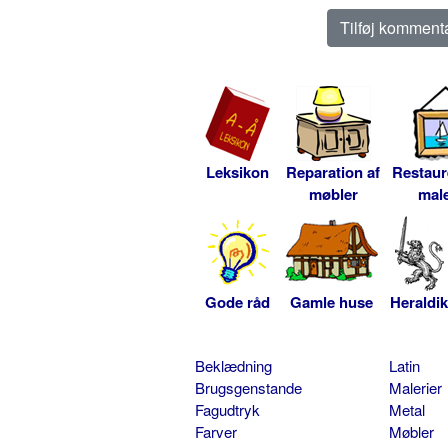
Leksikon
Reparation af
Restaur
møbler
male
Gode råd
Gamle huse
Heraldik
Beklædning
Latin
Brugsgenstande
Malerier
Fagudtryk
Metal
Farver
Møbler