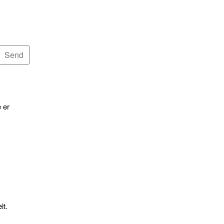
 er
lt.