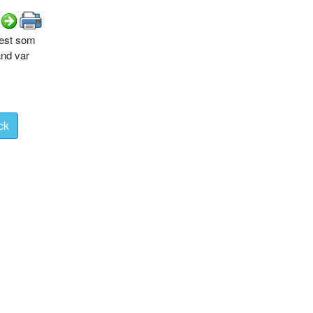
mest som
and var
ck