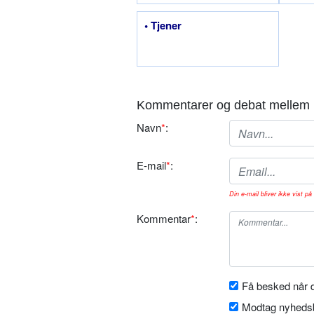
• Tjener
Kommentarer og debat mellem 
Navn
*
:
E-mail
*
:
Din e-mail bliver ikke vist på 
Kommentar
*
:
Få besked når d
Modtag nyhedsb