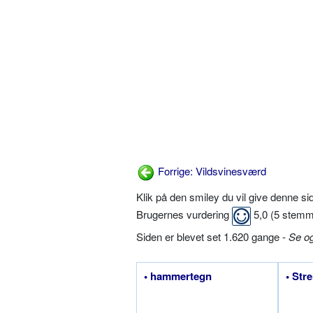
Forrige: Vildsvinesværd
Klik på den smiley du vil give denne s
Brugernes vurdering
5,0
(
5
stemm
Siden er blevet set 1.620 gange -
Se o
• hammertegn
• Str