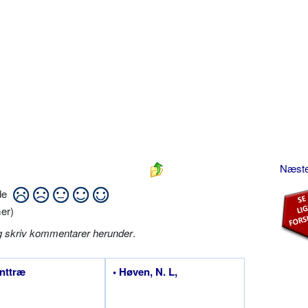
Næste:
ide
er)
g skriv kommentarer herunder
.
enttræ
• Høven, N. L,