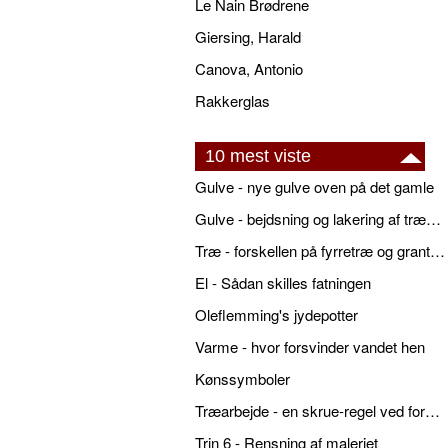
Le Nain Brødrene
Giersing, Harald
Canova, Antonio
Rakkerglas
10 mest viste
Gulve - nye gulve oven på det gamle
Gulve - bejdsning og lakering af trægulve
Træ - forskellen på fyrretræ og grantræ
El - Sådan skilles fatningen
Oleflemming's jydepotter
Varme - hvor forsvinder vandet hen
Kønssymboler
Træarbejde - en skrue-regel ved forboring
Trin 6 - Rensning af maleriet