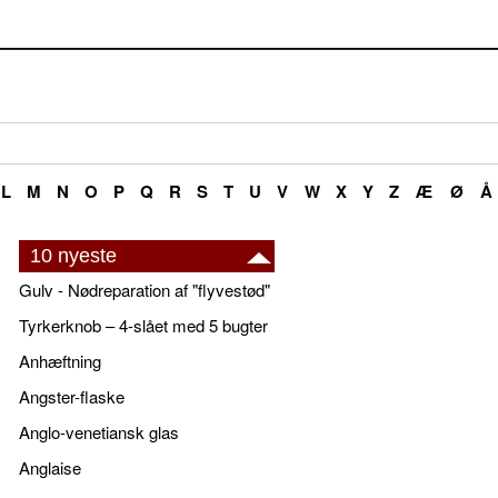
L
M
N
O
P
Q
R
S
T
U
V
W
X
Y
Z
Æ
Ø
Å
10 nyeste
Gulv - Nødreparation af "flyvestød"
Tyrkerknob – 4-slået med 5 bugter
Anhæftning
Angster-flaske
Anglo-venetiansk glas
Anglaise