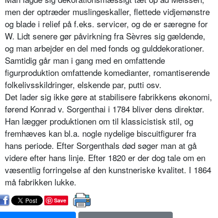
men der optræder muslingeskaller, flettede vidjemønstre
og blade i relief på f.eks. servicer, og de er særegne for
W. Lidt senere gør påvirkning fra Sèvres sig gældende,
og man arbejder en del med fonds og gulddekorationer.
Samtidig går man i gang med en omfattende
figurproduktion omfattende komedianter, romantiserende
folkelivsskildringer, elskende par, putti osv.
Det lader sig ikke gøre at stabilisere fabrikkens økonomi,
førend Konrad v. Sorgenthai i 1784 bliver dens direktør.
Han lægger produktionen om til klassicistisk stil, og
fremhæves kan bl.a. nogle nydelige biscuitfigurer fra
hans periode. Efter Sorgenthals død søger man at gå
videre efter hans linje. Efter 1820 er der dog tale om en
væsentlig forringelse af den kunstneriske kvalitet. I 1864
må fabrikken lukke.
Save