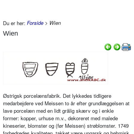
Du er her:
Forside
> Wien
Wien
Østrigsk porcelænsfabrik. Det lykkedes tidligere
medarbejdere ved Meissen to år efter grundlæggelsen at
lave porcelæn med en lidt grålig skærv og i enkle
former: kopper, urhuse m.v., dekoreret med malede
kineserier, blomster og (før Meissen) strøblomster. 1749
forbedredes kvaliteten, takket være ungarsk og bøhmisk