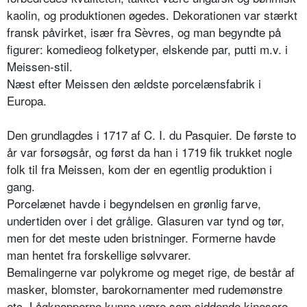
kaolin, og produktionen øgedes. Dekorationen var stærkt
fransk påvirket, især fra Sèvres, og man begyndte på
figurer: komedieog folketyper, elskende par, putti m.v. i
Meissen-stil.
Næst efter Meissen den ældste porcelænsfabrik i
Europa.
Den grundlagdes i 1717 af C. I. du Pasquier. De første to
år var forsøgsår, og først da han i 1719 fik trukket nogle
folk til fra Meissen, kom der en egentlig produktion i
gang.
Porcelænet havde i begyndelsen en grønlig farve,
undertiden over i det grålige. Glasuren var tynd og tør,
men for det meste uden bristninger. Formerne havde
man hentet fra forskellige sølvvarer.
Bemalingerne var polykrome og meget rige, de består af
masker, blomster, barokornamenter med rudemønstre
etc. Lågknopperne kunne være som siddende kinesere