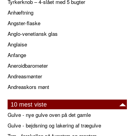
Tyrkerknob – 4-slået med 5 bugter
Anhæftning
Angster-flaske
Anglo-venetiansk glas
Anglaise
Anfange
Aneroidbarometer
Andreasmønter
Andreaskors mønt
10 mest viste
Gulve - nye gulve oven på det gamle
Gulve - bejdsning og lakering af trægulve
Træ - forskellen på fyrretræ og grantræ