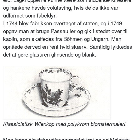
og hankene havde volutsving, hvis de da ikke var
udformet som fabeldyr.
I 1744 blev fabrikken overtaget af staten, og i 1749
opgav man at bruge Passau ler og gik i stedet over til
kaolin, som skaffedes fra Böhmen og Ungarn. Man
opnåede derved en rent hvid skærv. Samtidig lykkedes
det at gøre glasuren glinsende og blank.
Klassicistisk Wienkop med polykrom blomstermaleri.
Man lagde sig dekorationsmæssigt tæt op ad Meissen,