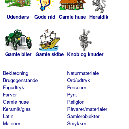
Udendørs
Gode råd
Gamle huse
Heraldik
Gamle biler
Gamle skibe
Knob og knuder
Beklædning
Naturmateriale
Brugsgenstande
Ord/udtryk
Fagudtryk
Personer
Farver
Pynt
Gamle huse
Religion
Keramik/glas
Råvarer/materialer
Latin
Samlerobjekter
Malerier
Smykker