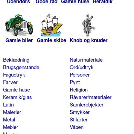
Udendørs
Gode råd
Gamle huse
Heraldik
Gamle biler
Gamle skibe
Knob og knuder
Beklædning
Naturmateriale
Brugsgenstande
Ord/udtryk
Fagudtryk
Personer
Farver
Pynt
Gamle huse
Religion
Keramik/glas
Råvarer/materialer
Latin
Samlerobjekter
Malerier
Smykker
Metal
Stilarter
Møbler
Våben