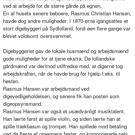
ved at arbejde for de større gårde på egnen.
En af husets senere beboere, Rasmus Christian Hansen,
havde dog andre muligheder. I 1870-erne igangsattes et
stort digebyggeri på Sydlolland, fordi øen flere gange var
blevet voldsomt oversvømmet.
Digebyggeriet gav de lokale husmænd og arbejdsmænd
gode muligheder for at tjene ekstra. De lollandske
gårdmænd var derimod utilfredse med, at digerne tog
arbejdskraften, når de havde brug for hjælp f.eks. til
høsten.
Rasmus Hansen var arbejdsmand ved
digevedligeholdelsen, og senere fik han posten som
digeopsynsmand.
Rasmus Hansen var også et usædvanligt musiktalent.
Han lærte først at spille violin, og siden lærte han at
spille trækbasun og trompet. Han spillede mod betaling
ved de fleste af omegnens fester, og komponerede selv