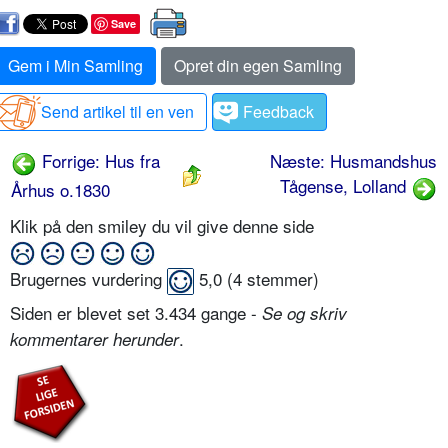
Save
Gem i Min Samling
Opret din egen Samling
Send artikel til en ven
Feedback
Forrige: Hus fra
Næste: Husmandshus
Tågense, Lolland
Århus o.1830
Klik på den smiley du vil give denne side
Brugernes vurdering
5,0
(
4
stemmer)
Siden er blevet set 3.434 gange -
Se og skriv
.
kommentarer herunder