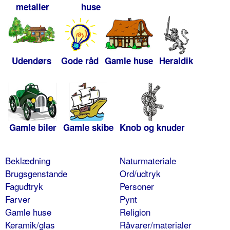
metaller
huse
Udendørs
Gode råd
Gamle huse
Heraldik
Gamle biler
Gamle skibe
Knob og knuder
Beklædning
Naturmateriale
Brugsgenstande
Ord/udtryk
Fagudtryk
Personer
Farver
Pynt
Gamle huse
Religion
Keramik/glas
Råvarer/materialer