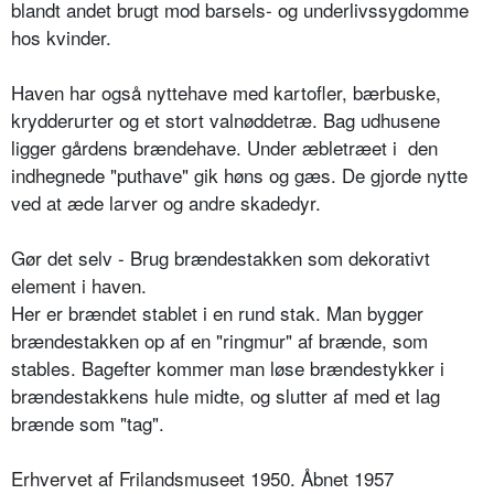
blandt andet brugt mod barsels- og underlivssygdomme
hos kvinder.
Haven har også nyttehave med kartofler, bærbuske,
krydderurter og et stort valnøddetræ. Bag udhusene
ligger gårdens brændehave. Under æbletræet i den
indhegnede "puthave" gik høns og gæs. De gjorde nytte
ved at æde larver og andre skadedyr.
Gør det selv - Brug brændestakken som dekorativt
element i haven.
Her er brændet stablet i en rund stak. Man bygger
brændestakken op af en "ringmur" af brænde, som
stables. Bagefter kommer man løse brændestykker i
brændestakkens hule midte, og slutter af med et lag
brænde som "tag".
Erhvervet af Frilandsmuseet 1950. Åbnet 1957